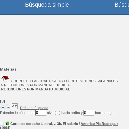
Búsqueda simple
Búsq
Materias
>
DERECHO LABORAL
>
SALARIO
>
RETENCIONES SALARIALES
>
RETENCIONES POR MANDATO JUDICIAL
RETENCIONES POR MANDATO JUDICIAL
(3)
Refinar búsqueda
Extender la búsqueda
nivel(es) hacia arriba y
hacia abajo
Curso de derecho laboral, v. 3b. El salario
/
Americo Pla Rodríguez
(1994)