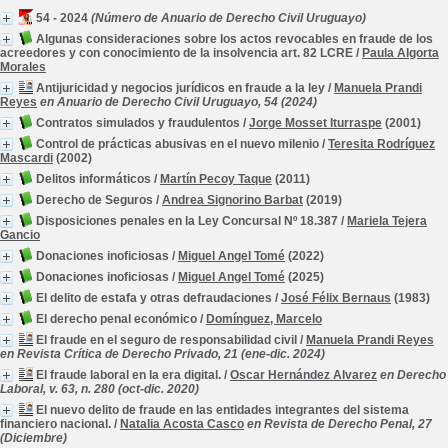
54 - 2024
(Número de Anuario de Derecho Civil Uruguayo)
Algunas consideraciones sobre los actos revocables en fraude de los
acreedores y con conocimiento de la insolvencia art. 82 LCRE
/
Paula Algorta
Morales
Antijuricidad y negocios jurídicos en fraude a la ley
/
Manuela Prandi
Reyes
en Anuario de Derecho Civil Uruguayo, 54 (2024)
Contratos simulados y fraudulentos
/
Jorge Mosset Iturraspe
(2001)
Control de prácticas abusivas en el nuevo milenio
/
Teresita Rodríguez
Mascardi
(2002)
Delitos informáticos
/
Martín Pecoy Taque
(2011)
Derecho de Seguros
/
Andrea Signorino Barbat
(2019)
Disposiciones penales en la Ley Concursal Nº 18.387
/
Mariela Tejera
Gancio
Donaciones inoficiosas
/
Miguel Angel Tomé
(2022)
Donaciones inoficiosas
/
Miguel Angel Tomé
(2025)
El delito de estafa y otras defraudaciones
/
José Félix Bernaus
(1983)
El derecho penal económico
/
Domínguez, Marcelo
El fraude en el seguro de responsabilidad civil
/
Manuela Prandi Reyes
en Revista Crítica de Derecho Privado, 21 (ene-dic. 2024)
El fraude laboral en la era digital.
/
Oscar Hernández Alvarez
en Derecho
Laboral, v. 63, n. 280 (oct-dic. 2020)
El nuevo delito de fraude en las entidades integrantes del sistema
financiero nacional.
/
Natalia Acosta Casco
en Revista de Derecho Penal, 27
(Diciembre)