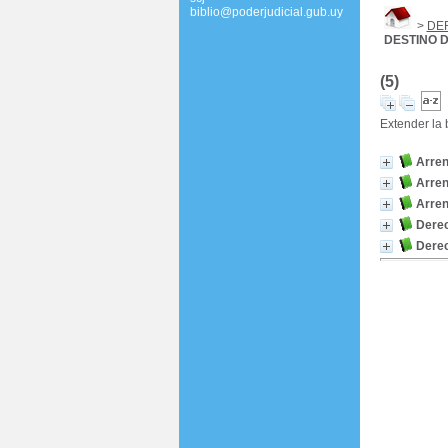
biblio@poderjudicial.gub.uy
>
DE
DESTINO D
(5)
Extender la
Arren
Arren
Arren
Derec
Derec