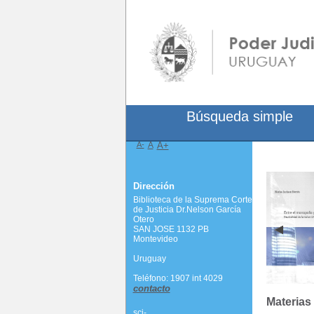
Búsqueda simple
A-
A
A+
Dirección
Biblioteca de la Suprema Corte
de Justicia Dr.Nelson García
Otero
SAN JOSE 1132 PB
Montevideo
Uruguay
Teléfono: 1907 int 4029
contacto
Materias
scj-