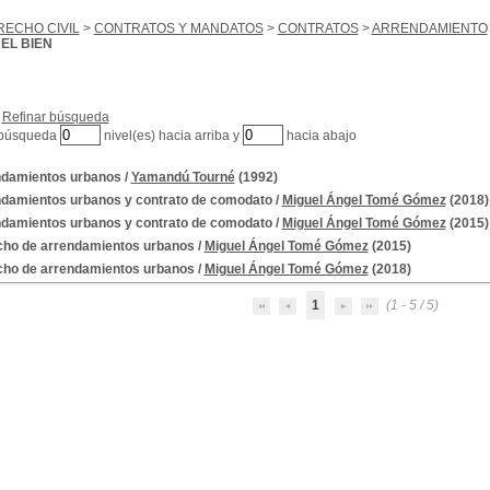
RECHO CIVIL
>
CONTRATOS Y MANDATOS
>
CONTRATOS
>
ARRENDAMIENTO
EL BIEN
Refinar búsqueda
 búsqueda
nivel(es) hacia arriba y
hacia abajo
damientos urbanos
/
Yamandú Tourné
(1992)
damientos urbanos y contrato de comodato
/
Miguel Ángel Tomé Gómez
(2018)
damientos urbanos y contrato de comodato
/
Miguel Ángel Tomé Gómez
(2015)
ho de arrendamientos urbanos
/
Miguel Ángel Tomé Gómez
(2015)
ho de arrendamientos urbanos
/
Miguel Ángel Tomé Gómez
(2018)
1
(1 - 5 / 5)