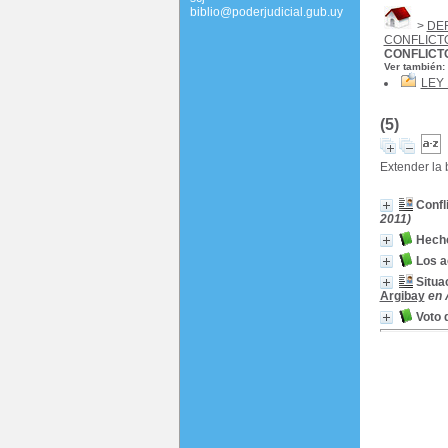
biblio@poderjudicial.gub.uy
>
DE
CONFLICT
CONFLICT
Ver también:
LEY 
(5)
Extender la
Confl
2011)
Hecho
Los a
Situa
Argibay
en 
Voto 