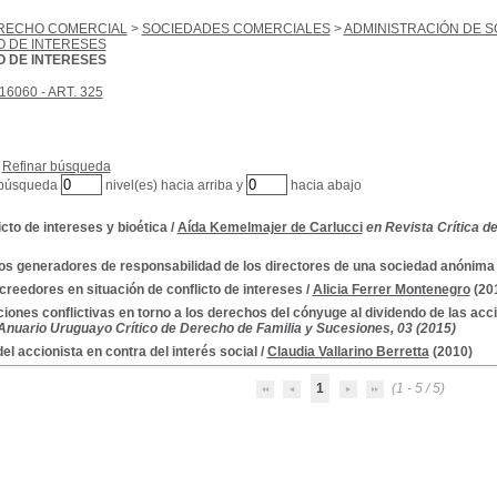
RECHO COMERCIAL
>
SOCIEDADES COMERCIALES
>
ADMINISTRACIÓN DE 
O DE INTERESES
O DE INTERESES
16060 - ART. 325
Refinar búsqueda
 búsqueda
nivel(es) hacia arriba y
hacia abajo
icto de intereses y bioética
/
Aída Kemelmajer de Carlucci
en Revista Crítica d
s generadores de responsabilidad de los directores de una sociedad anónima
creedores en situación de conflicto de intereses
/
Alicia Ferrer Montenegro
(20
ciones conflictivas en torno a los derechos del cónyuge al dividendo de las acc
Anuario Uruguayo Crítico de Derecho de Familia y Sucesiones, 03 (2015)
del accionista en contra del interés social
/
Claudia Vallarino Berretta
(2010)
1
(1 - 5 / 5)