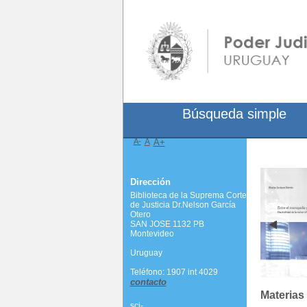
Búsqueda simple
A-
A
A+
Dirección
Biblioteca de la Suprema Corte
de Justicia Dr.Nelson García
Otero
SAN JOSE 1132 PB
Montevideo
Uruguay
Teléfono: 1907 int 4029
contacto
Materias
scj-