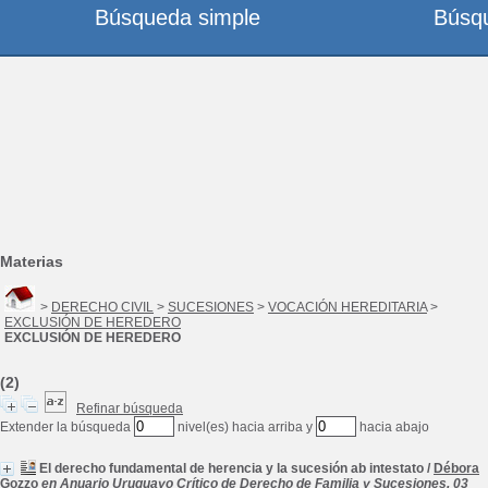
Búsqueda simple
Búsq
Materias
>
DERECHO CIVIL
>
SUCESIONES
>
VOCACIÓN HEREDITARIA
>
EXCLUSIÓN DE HEREDERO
EXCLUSIÓN DE HEREDERO
(2)
Refinar búsqueda
Extender la búsqueda
nivel(es) hacia arriba y
hacia abajo
El derecho fundamental de herencia y la sucesión ab intestato
/
Débora
Gozzo
en Anuario Uruguayo Crítico de Derecho de Familia y Sucesiones, 03