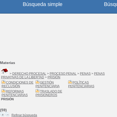
Búsqueda simple
Búsq
Materias
>
DERECHO PROCESAL
>
PROCESO PENAL
>
PENAS
>
PENAS
PRIVATIVAS DE LA LIBERTAD
>
PRISIÓN
CONDICIONES DE
GESTIÓN
POLÍTICAS
RECLUSIÓN
PENITENCIARIA
PENITENCIARIAS
REFORMAS
TRASLADO DE
PENITENCIARIAS
PRISIONEROS
PRISIÓN
(59)
Refinar búsqueda