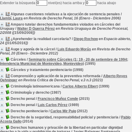
Extender la búsqueda
nivel(es) hacia arriba y
hacia abajo
Algunas cuestiones relativas a la ejecución de sentencia penales
/
Llambí, Laura
en Revista de Derecho Penal, 16 (Enero - Diciembre 2006)
Amparo tutelar derechos fundamentales violados en cárceles del
Uruguay
/
Walter D Guerra Pérez
en Revista Uruguaya de Derecho Procesal,
2/2008 ([15/09/2008])
¿Aprehender la realidad carcelaria?
/
Diego Rochow
en Espacio abierto,
24 ([01/05/2016])
Auge y agonía de la cárcel
/
Luis Eduardo Morás
en Revista de Derecho
Penal, 20 (Enero - Diciembre 2012)
Cárceles
/
Seminario sobre Cárceles (1; 19 - 20 de setiembre de 1994;
Intendencia Municipal de Montevideo, Montevideo)
(1995)
Cárceles y tratamiento penitenciario
(1998)
Comprensión y aplicación de la preventiva reformada
/
Alberto Reyes
Oehninger
en Revista Crítica de Derecho Penal, v.3 n.3 (2023)
Criminología latinoamericana
/
Carlos Alberto Elbert
(1999)
Criminología y derecho
(1987)
Derecho penal
/
Francisco Muñoz Conde
(2015)
Derecho penal
/
Luis Carlos Pérez
(1989)
Derecho penitenciario
/
Carlos Mir Puig
(2012)
Derecho de la seguridad, responsabilidad policial y penitenciaria
/
Pablo
Acosta Gallo
(2014)
Derechos humanos y privación de la libertad en particular dignidad
derecho a la vida y prohibición de torturas
/
Javier Balaguer Santamaría