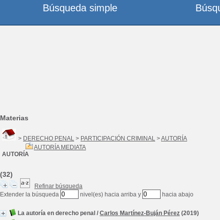
Búsqueda simple
Búsq
Materias
>
DERECHO PENAL
>
PARTICIPACIÓN CRIMINAL
>
AUTORÍA
AUTORÍA MEDIATA
AUTORÍA
(32)
Refinar búsqueda
Extender la búsqueda
nivel(es) hacia arriba y
hacia abajo
La autoría en derecho penal
/
Carlos Martínez-Buján Pérez
(2019)