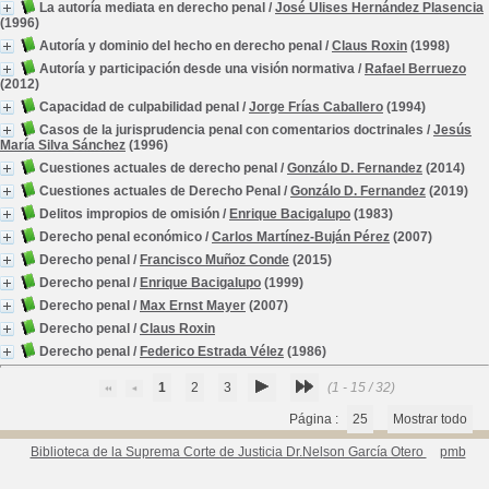
La autoría mediata en derecho penal
/
José Ulises Hernández Plasencia
(1996)
Autoría y dominio del hecho en derecho penal
/
Claus Roxin
(1998)
Autoría y participación desde una visión normativa
/
Rafael Berruezo
(2012)
Capacidad de culpabilidad penal
/
Jorge Frías Caballero
(1994)
Casos de la jurisprudencia penal con comentarios doctrinales
/
Jesús
María Silva Sánchez
(1996)
Cuestiones actuales de derecho penal
/
Gonzálo D. Fernandez
(2014)
Cuestiones actuales de Derecho Penal
/
Gonzálo D. Fernandez
(2019)
Delitos impropios de omisión
/
Enrique Bacigalupo
(1983)
Derecho penal económico
/
Carlos Martínez-Buján Pérez
(2007)
Derecho penal
/
Francisco Muñoz Conde
(2015)
Derecho penal
/
Enrique Bacigalupo
(1999)
Derecho penal
/
Max Ernst Mayer
(2007)
Derecho penal
/
Claus Roxin
Derecho penal
/
Federico Estrada Vélez
(1986)
1
2
3
(1 - 15 / 32)
Página :
25
Mostrar todo
Biblioteca de la Suprema Corte de Justicia Dr.Nelson García Otero
pmb