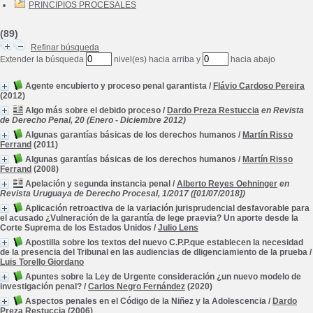
PRINCIPIOS PROCESALES
(89)
Refinar búsqueda
Extender la búsqueda
nivel(es) hacia arriba y
hacia abajo
Agente encubierto y proceso penal garantista
/
Flávio Cardoso Pereira
(2012)
Algo más sobre el debido proceso
/
Dardo Preza Restuccia
en Revista
de Derecho Penal, 20 (Enero - Diciembre 2012)
Algunas garantías básicas de los derechos humanos
/
Martín Risso
Ferrand
(2011)
Algunas garantías básicas de los derechos humanos
/
Martín Risso
Ferrand
(2008)
Apelación y segunda instancia penal
/
Alberto Reyes Oehninger
en
Revista Uruguaya de Derecho Procesal, 1/2017 ([01/07/2018])
Aplicación retroactiva de la variación jurisprudencial desfavorable para
el acusado ¿Vulneración de la garantía de lege praevia? Un aporte desde la
Corte Suprema de los Estados Unidos
/
Julio Lens
Apostilla sobre los textos del nuevo C.P.P.que establecen la necesidad
de la presencia del Tribunal en las audiencias de dligenciamiento de la prueba
/
Luis Torello Giordano
Apuntes sobre la Ley de Urgente consideración ¿un nuevo modelo de
investigación penal?
/
Carlos Negro Fernández
(2020)
Aspectos penales en el Código de la Niñez y la Adolescencia
/
Dardo
Preza Restuccia
(2006)