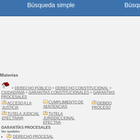
Búsqueda simple
Búsq
Materias
>
DERECHO PÚBLICO
>
DERECHO CONSTITUCIONAL
>
CIUDADANÍA
>
GARANTÍAS CONSTITUCIONALES
>
GARANTÍAS
PROCESALES
CUMPLIMIENTO DE
ACCESO A LA
DEBIDO
SENTENCIAS
JUSTICIA
PROCESO
TUTELA JUDICIAL
TUTELA
EFECTIVA
@
JURISDICCIONAL
EFECTIVA
GARANTÍAS PROCESALES
Ver también:
DERECHO PROCESAL