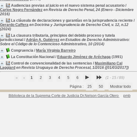
Audiencias previas al juicio en el nuevo sistema penal acusatorio
/
Carlos Negro Fernández
en Revista de Derecho Penal, 24 (Enero - Diciembre
2016)
La cláusula de declaraciones y garantías en la jurisprudencia reciente
/
Gerardo Caffera
en Doctrina y Jurisprudencia de Derecho Civil, v. 12, n.12
(2024)
La clausura tributaria, principios del debido proceso y tutela
jurisdiccional
/
Adrián A. Gutiérrez
en Estudios de Derecho Administrativo:
Sobre el Código de lo Contencioso Administrativo, 10 (2014)
Congruencia
/
María Virginia Barreiro
La Constitución Nacional
/
Eduardo Jiménez de Aréchaga
(1991)
Control de convencionalidad de las sentencias
/
Maximiliano Cal
Laggiard
en Revista Uruguaya de Derecho Procesal, 1/2016 ([01/03/2017])
1
2
3
4
5
6
(1 - 15 / 89)
Página :
25
50
Mostrar todo
Biblioteca de la Suprema Corte de Justicia Dr.Nelson García Otero
pmb