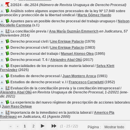
2/2024 - dic.2024
(Número de Revista Uruguaya de Derecho Procesal)
Análisis sobre algunos aspectos procesales de la ley Nº 17.940 sobre
promoción y protección de la libertad sindical
/
Marta Gómez Haedo
Apuntes para un posible derecho procesal del trabajo uruguayo
/
Nelson
Nicoliello Carmona
(s.f.)
La conciliación previa
/
Ana María Guzmán Emmerich
en Judicatura, 57
(Noviembre 2014)
Derecho procesal civil
/
Lino Enrique Palacio
(1979)
Derecho procesal civil
/
Lino Enrique Palacio
(1983)
Derecho procesal del trabajo
/
Manuel Alonso Olea
(1995)
Derecho procesal: T. 6
/
Alejandro Abal Oliú
(2017)
Especialidades de los procesos de materia laboral
/
Selva Klett
Fernández
(2025)
Estudios de derecho procesal
/
Juan Montero Aroca
(1981)
Estudios de derecho procesal: v. I
/
Francesco Carnelutti
(1952)
Evaluación de la conciliación previa y la conciliación intraprocesal
/
Alejandro Abal Oliú
en Revista Uruguaya de Derecho Procesal, 1-2/2021 (ene-
dic 2021)
La experiencia del nuevo régimen de prescripción de acciones laborales
/
Juan Raso Delgue
Importancia de la inmediatez en la justicia laboral
/
Americo Pla
Rodríguez
en Judicatura, 41 (Agosto 2000)
1
2
(1 - 15 / 22)
Página :
Mostrar todo