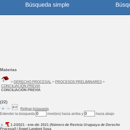
Búsqueda simple
Búsq
Materias
>
DERECHO PROCESAL
>
PROCESOS PRELIMINARES
>
CONCILIACIÓN PREVIA
CONCILIACIÓN PREVIA
(22)
Refinar búsqueda
Extender la búsqueda
nivel(es) hacia arriba y
hacia abajo
1-2/2021 - ene-dic 2021
(Número de Revista Uruguaya de Derecho
Procesal)
/
Ángel Landoni Sosa