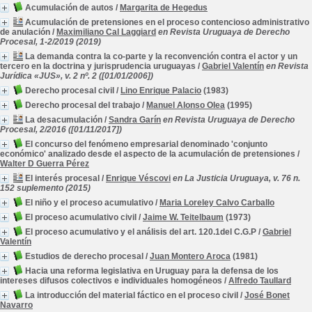
Acumulación de autos
/
Margarita de Hegedus
Acumulación de pretensiones en el proceso contencioso administrativo
de anulación
/
Maximiliano Cal Laggiard
en Revista Uruguaya de Derecho
Procesal, 1-2/2019 (2019)
La demanda contra la co-parte y la reconvención contra el actor y un
tercero en la doctrina y jurisprudencia uruguayas
/
Gabriel Valentín
en Revista
Jurídica «JUS», v. 2 nº. 2 ([01/01/2006])
Derecho procesal civil
/
Lino Enrique Palacio
(1983)
Derecho procesal del trabajo
/
Manuel Alonso Olea
(1995)
La desacumulación
/
Sandra Garín
en Revista Uruguaya de Derecho
Procesal, 2/2016 ([01/11/2017])
El concurso del fenómeno empresarial denominado 'conjunto
económico' analizado desde el aspecto de la acumulación de pretensiones
/
Walter D Guerra Pérez
El interés procesal
/
Enrique Véscovi
en La Justicia Uruguaya, v. 76 n.
152 suplemento (2015)
El niño y el proceso acumulativo
/
Maria Loreley Calvo Carballo
El proceso acumulativo civil
/
Jaime W. Teitelbaum
(1973)
El proceso acumulativo y el análisis del art. 120.1del C.G.P
/
Gabriel
Valentín
Estudios de derecho procesal
/
Juan Montero Aroca
(1981)
Hacia una reforma legislativa en Uruguay para la defensa de los
intereses difusos colectivos e individuales homogéneos
/
Alfredo Taullard
La introducción del material fáctico en el proceso civil
/
José Bonet
Navarro