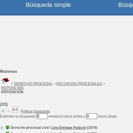
Búsqueda simple
Búsq
Materias
>
DERECHO PROCESAL
>
RECURSOS PROCESALES
>
REPOSICIÓN
REPOSICIÓN
(23)
Refinar búsqueda
Extender la búsqueda
nivel(es) hacia arriba y
hacia abajo
Derecho procesal civil
/
Lino Enrique Palacio
(1979)