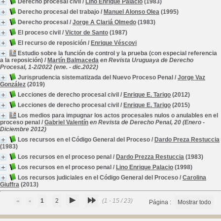
Derecho procesal civil
/
Lino Enrique Palacio
(1983)
Derecho procesal del trabajo
/
Manuel Alonso Olea
(1995)
Derecho procesal
/
Jorge A Clariá Olmedo
(1983)
El proceso civil
/
Victor de Santo
(1987)
El recurso de reposición
/
Enrique Véscovi
Estudio sobre la función de control y la prueba (con especial referencia
a la reposición)
/
Martín Balmaceda
en Revista Uruguaya de Derecho
Procesal, 1-2/2022 (ene. - dic.2022)
Jurisprudencia sistematizada del Nuevo Proceso Penal
/
Jorge Vaz
González
(2019)
Lecciones de derecho procesal civil
/
Enrique E. Tarigo
(2012)
Lecciones de derecho procesal civil
/
Enrique E. Tarigo
(2015)
Los medios para impugnar los actos procesales nulos o anulables en el
proceso penal
/
Gabriel Valentín
en Revista de Derecho Penal, 20 (Enero -
Diciembre 2012)
Los recursos en el Código General del Proceso
/
Dardo Preza Restuccia
(1983)
Los recursos en el proceso penal
/
Dardo Prezza Restuccia
(1983)
Los recursos en el proceso penal
/
Lino Enrique Palacio
(1998)
Los recursos judiciales en el Código General del Proceso
/
Carolina
Giuffra
(2013)
1
2
(1 - 15 / 23)
Página :
Mostrar todo