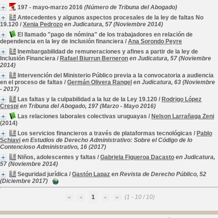
197 - mayo-marzo 2016
(Número de Tribuna del Abogado)
Antecedentes y algunos aspectos procesales de la ley de faltas No
19.120
/
Xenia Pedrozo
en Judicatura, 57 (Noviembre 2014)
El llamado "pago de nómina" de los trabajadores en relación de
dependencia en la ley de inclusión financiera
/
Ana Sorondo Peyre
Inembargabilidad de remuneraciones y afines a partir de la ley de
Inclusión Financiera
/
Rafael Biurrun Berneron
en Judicatura, 57 (Noviembre
2014)
Intervención del Ministerio Público previa a la convocatoria a audiencia
en el proceso de faltas
/
Germán Olivera Rangel
en Judicatura, 63 (Noviembre
- 2017)
Las faltas y la culpabilidad a la luz de la Ley 19.120
/
Rodrigo López
Crespi
en Tribuna del Abogado, 197 (Marzo - Mayo 2016)
Las relaciones laborales colectivas uruguayas
/
Nelson Larrañaga Zeni
(2014)
Los servicios financieros a través de plataformas tecnológicas
/
Pablo
Schiavi
en Estudios de Derecho Administrativo: Sobre el Código de lo
Contencioso Administrativo, 16 (2017)
Niños, adolescentes y faltas
/
Gabriela Figueroa Dacasto
en Judicatura,
57 (Noviembre 2014)
Seguridad jurídica
/
Gastón Lapaz
en Revista de Derecho Público, 52
(Diciembre 2017)
1
(1 - 10 / 10)