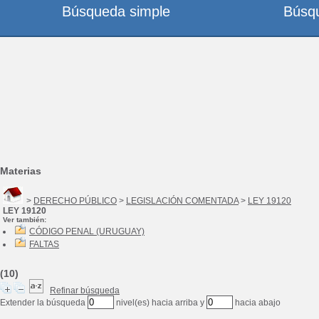
Búsqueda simple
Búsq
Materias
>
DERECHO PÚBLICO
>
LEGISLACIÓN COMENTADA
>
LEY 19120
LEY 19120
Ver también:
CÓDIGO PENAL (URUGUAY)
FALTAS
(10)
Refinar búsqueda
Extender la búsqueda
nivel(es) hacia arriba y
hacia abajo