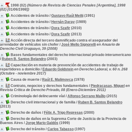
1998 (02)
(Número de Revista de Ciencias Penales [Argentina], 1998
(02) [01/06/1998])
Accidentes de tránsito
/
Gustavo Raúl Meilij
(1991)
Accidentes de tránsito
/
Hernán Daray
(1989)
Accidentes de tránsito
/
Dora Szafir
(2010)
Accidentes de tránsito
/
Dora Szafir
(2013)
Acción directa del tercero damnificado contra el asegurador del
arrendador de vehículos sin chofer
/
José Mello Signorelli
en Anuario de
Derecho Civil Uruguayo, 39 (2008)
Bases fundamentales del derecho internacional privado interamericano
/
Ruben B. Santos Belandro
(2003)
Capacitación en materia de prevención de accidentes de trabajo de
repartidores a domicilio
/
Eduardo Goldstein
en Derecho Laboral, v. 60 n. 268
(Octubre - noviembre 2017)
Causa de muerte
/
Raúl E. Malimovca
(1978)
Contrato, negocios y derechos fundamentales
/
Piedracasas, Miguel
en
Revista Crítica de Derecho Privado, 08 (Enero-Diciembre 2011)
Criminología del delincuente víal
/
Alfonso Serrano Maíllo
(2015)
Derecho civil internacional y de familia
/
Ruben B. Santos Belandro
(2013)
Derecho de daños
/
Félix A. Trigo Represas
(2000)
Derecho de daños en la Suprema Corte de Justicia de la Provincia de
Buenos Aires
/
Jorge Mario Galdós
(1999)
Derecho del tránsito
/
Carlos Tabasso
(1997)