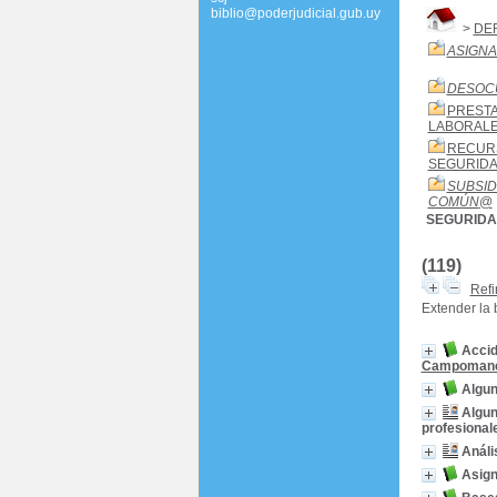
biblio@poderjudicial.gub.uy
>
DE
ASIGNA
DESOC
PRESTA
LABORAL
RECURS
SEGURIDA
SUBSID
COMÚN
@
SEGURIDA
(119)
Refi
Extender la
Accid
Campomane
Algun
Algun
profesional
Análi
Asign