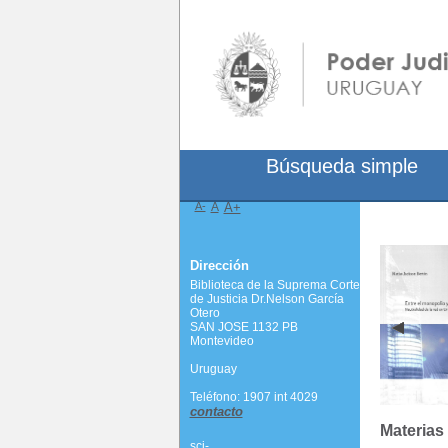
Búsqueda simple
A-
A
A+
Dirección
Biblioteca de la Suprema Corte
de Justicia Dr.Nelson García
Otero
SAN JOSE 1132 PB
Montevideo
Uruguay
Teléfono: 1907 int 4029
contacto
Materias
scj-