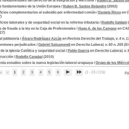
 fundamentales del derecho de la integración y Mercosur
/
Ruben B. Santos B
 fundamentales de la Unión Europea
/
Ruben B. Santos Belandro
(2002)
icios complementarios al subsidio por enfermedad común
/
Daniela Risso
en C
)
icios laborales y de seguridad social en la reforma tributaria
/
Rodolfo Saldain
(
 de fraude a la ley en la Caja de Profesionales
/
Hugo A. de los Campos
en CAD
17)
l jubilatoria
/
Álvaro Rodríguez Azcúe
en Revista Derecho del Trabajo, v. 4 n. 
entones perjudicados
/
Gabriel Salsamendi
en Derecho Laboral, v. 60 n. 265 (E
 de la Iglesia Católica y seguridad social
/
Pablo Guerra
en Derecho Laboral, v. 
rucción
/
Rodolfo Canabal
(2010)
nta estudios sobre la nueva legislación laboral uruguaya
/
Grupo de los Miérco
1
2
3
4
5
6
(1 - 15 / 119)
Pá