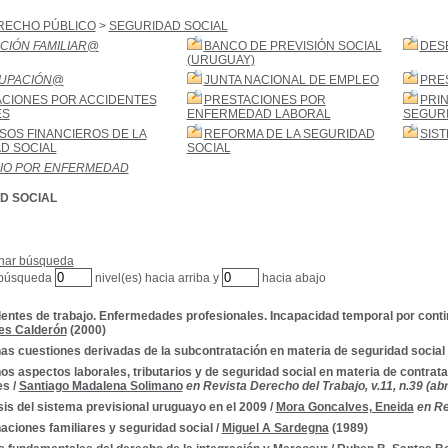
RECHO PÚBLICO
>
SEGURIDAD SOCIAL
CIÓN FAMILIAR
@
BANCO DE PREVISIÓN SOCIAL
DES
(URUGUAY)
UPACIÓN
@
JUNTA NACIONAL DE EMPLEO
PRE
CIONES POR ACCIDENTES
PRESTACIONES POR
PRIN
ES
ENFERMEDAD LABORAL
SEGURI
OS FINANCIEROS DE LA
REFORMA DE LA SEGURIDAD
SIST
D SOCIAL
SOCIAL
IO POR ENFERMEDAD
D SOCIAL
nar búsqueda
 búsqueda
nivel(es) hacia arriba y
hacia abajo
entes de trabajo. Enfermedades profesionales. Incapacidad temporal por con
s Calderón
(2000)
as cuestiones derivadas de la subcontratación en materia de seguridad social
os aspectos laborales, tributarios y de seguridad social en materia de contrat
es
/
Santiago Madalena Solimano
en Revista Derecho del Trabajo, v.11, n.39 (abril
sis del sistema previsional uruguayo en el 2009
/
Mora Goncalves, Eneida
en Re
aciones familiares y seguridad social
/
Miguel A Sardegna
(1989)