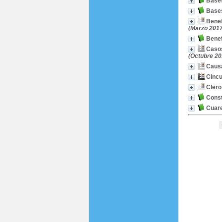
Bases
Bases
Benef
(Marzo 2017
Benef
Casos
(Octubre 20
Causa
Cincu
Clero
Const
Cuare