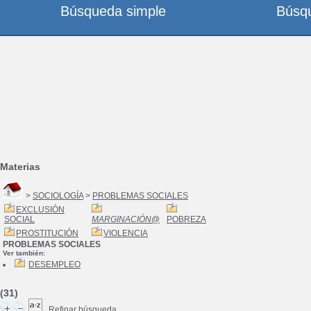
Búsqueda simple
Búsq
Materias
>
SOCIOLOGÍA
>
PROBLEMAS SOCIALES
EXCLUSIÓN
SOCIAL
MARGINACIÓN
@
POBREZA
PROSTITUCIÓN
VIOLENCIA
PROBLEMAS SOCIALES
Ver también:
DESEMPLEO
(31)
Refinar búsqueda