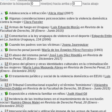
Extender la búsqueda
nivel(es) hacia arriba y
hacia abajo
Adolescencia e infracción
/
Alicia Abal
(200?)
Algunas consideraciones psicosociales sobre la violencia doméstica
contra la mujer
/
Clara Fassler
Armas de fuego en Uruguay
/
Luis Eduardo Morás
en Revista de la
Facultad de Derecho, 38 (Enero - Junio 2015)
Comentarios a la ley uruguaya de violencia en el deporte
/
Edgardo Ettlin
en La Justicia Uruguaya, 134 (2006)
Cuando los padres son las víctimas
/
Joana Jaureguizar
Derecho penal juvenil
/
María de los Ángeles Pérez Ferreiro
(1993)
El abuso del sistema penal
/
José Luis Díez Ripollés
en Revista de
Derecho Penal, 25 (Enero - Diciembre 2017)
El peso del género y otras identidades culturales en la criminalización
de las mujeres
/
María Luisa Maqueda Abreu
en Revista de Derecho Penal, 23
(Enero - Diciembre 2015)
El tratamiento jurídico y social de la violencia doméstica en EEUU
/
Luis
Salas
El Tribunal Constitucional español y el término 'feminismo'
/
Alejandra
Germán Doldán
en Revista de la Facultad de Derecho, 38 (Enero - Junio 2015)
Exposición a violencia familiar en niños
/
Judit Abad Gil
Incidencia de las instituciones en el mantenimiento de la exclusión
social
/
Ramiro Olmos Malet
en Revista de Derecho Penal, 20 (Enero -
Diciembre 2012)
Intervención policial y utilización impune de las armas de fuego en el