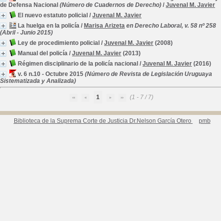
de Defensa Nacional
(Número de Cuadernos de Derecho)
/
Juvenal M. Javier
El nuevo estatuto policial
/
Juvenal M. Javier
La huelga en la policía
/
Marisa Arizeta
en Derecho Laboral, v. 58 nº 258
(Abril - Junio 2015)
Ley de procedimiento policial
/
Juvenal M. Javier
(2008)
Manual del policía
/
Juvenal M. Javier
(2013)
Régimen disciplinario de la policía nacional
/
Juvenal M. Javier
(2016)
v. 6 n.10 - Octubre 2015
(Número de Revista de Legislación Uruguaya
Sistematizada y Analizada)
1
(1 - 7 / 7)
Biblioteca de la Suprema Corte de Justicia Dr.Nelson García Otero
pmb