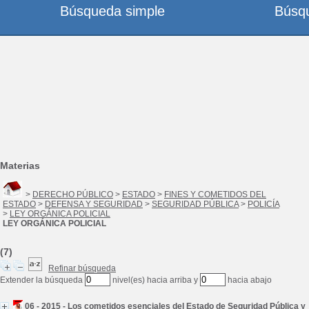
Búsqueda simple
Búsq
Materias
>
DERECHO PÚBLICO
>
ESTADO
>
FINES Y COMETIDOS DEL
ESTADO
>
DEFENSA Y SEGURIDAD
>
SEGURIDAD PÚBLICA
>
POLICÍA
>
LEY ORGÁNICA POLICIAL
LEY ORGÁNICA POLICIAL
(7)
Refinar búsqueda
Extender la búsqueda
nivel(es) hacia arriba y
hacia abajo
06 - 2015 - Los cometidos esenciales del Estado de Seguridad Pública y