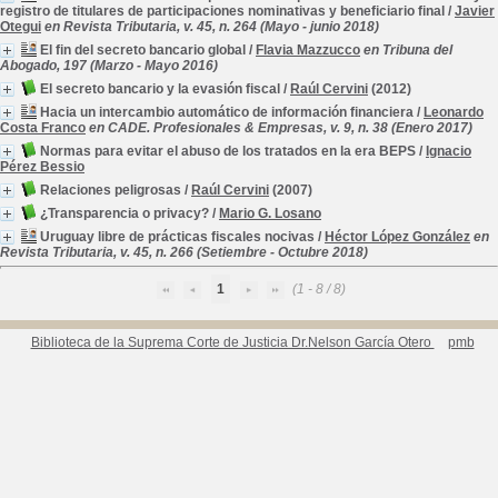
registro de titulares de participaciones nominativas y beneficiario final
/
Javier
Otegui
en Revista Tributaria, v. 45, n. 264 (Mayo - junio 2018)
El fin del secreto bancario global
/
Flavia Mazzucco
en Tribuna del
Abogado, 197 (Marzo - Mayo 2016)
El secreto bancario y la evasión fiscal
/
Raúl Cervini
(2012)
Hacia un intercambio automático de información financiera
/
Leonardo
Costa Franco
en CADE. Profesionales & Empresas, v. 9, n. 38 (Enero 2017)
Normas para evitar el abuso de los tratados en la era BEPS
/
Ignacio
Pérez Bessio
Relaciones peligrosas
/
Raúl Cervini
(2007)
¿Transparencia o privacy?
/
Mario G. Losano
Uruguay libre de prácticas fiscales nocivas
/
Héctor López González
en
Revista Tributaria, v. 45, n. 266 (Setiembre - Octubre 2018)
1
(1 - 8 / 8)
Biblioteca de la Suprema Corte de Justicia Dr.Nelson García Otero
pmb