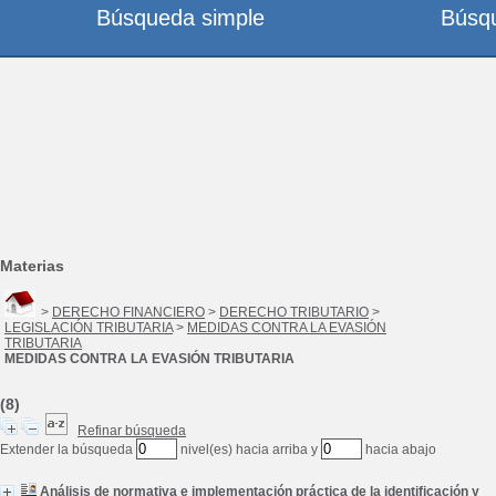
Búsqueda simple
Búsq
Materias
>
DERECHO FINANCIERO
>
DERECHO TRIBUTARIO
>
LEGISLACIÓN TRIBUTARIA
>
MEDIDAS CONTRA LA EVASIÓN
TRIBUTARIA
MEDIDAS CONTRA LA EVASIÓN TRIBUTARIA
(8)
Refinar búsqueda
Extender la búsqueda
nivel(es) hacia arriba y
hacia abajo
Análisis de normativa e implementación práctica de la identificación y