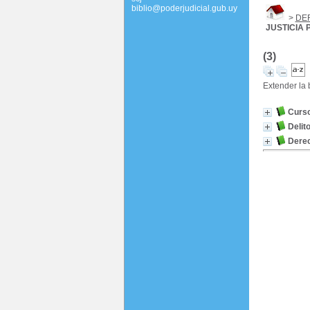
biblio@poderjudicial.gub.uy
>
DE
JUSTICIA
(3)
Extender la
Curso
Delit
Derec