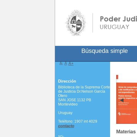
Búsqueda simple
A-
A
A+
Dirección
Biblioteca de la Suprema Corte
de Justicia Dr.Nelson García
Otero
SAN JOSE 1132 PB
Montevideo
Uruguay
Teléfono: 1907 int 4029
contacto
Materias
scj-