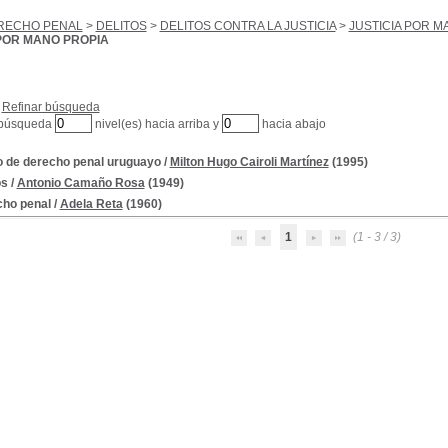
RECHO PENAL
>
DELITOS
>
DELITOS CONTRA LA JUSTICIA
>
JUSTICIA POR M
 POR MANO PROPIA
Refinar búsqueda
 búsqueda
nivel(es) hacia arriba y
hacia abajo
 de derecho penal uruguayo
/
Milton Hugo Cairoli Martínez
(1995)
os
/
Antonio Camaño Rosa
(1949)
ho penal
/
Adela Reta
(1960)
1
(1 - 3 / 3)