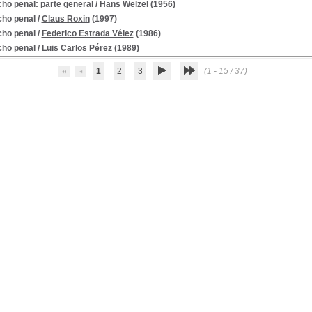
ho penal: parte general
/
Hans Welzel
(1956)
ho penal
/
Claus Roxin
(1997)
ho penal
/
Federico Estrada Vélez
(1986)
ho penal
/
Luis Carlos Pérez
(1989)
1
2
3
(1 - 15 / 37)