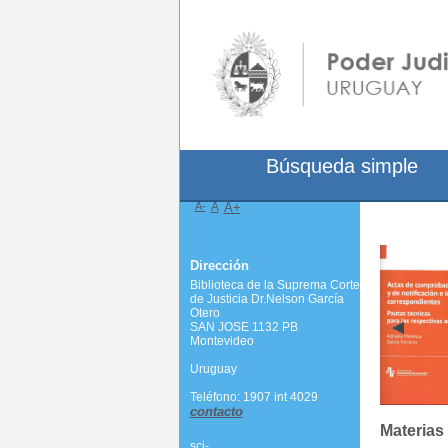
Búsqueda simple
A-
A
A+
Dirección
Biblioteca de la Suprema Corte
de Justicia Dr.Nelson García
Otero
SAN JOSE 1132 PB
Montevideo
Uruguay
Teléfono: 1907 int 4029
contacto
Materias
scj-