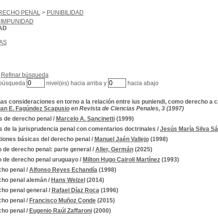
RECHO PENAL
>
PUNIBILIDAD
IMPUNIDAD
AD
AS
Refinar búsqueda
 búsqueda
nivel(es) hacia arriba y
hacia abajo
as consideraciones en torno a la relación entre ius puniendi, como derecho a cas
an E. Fagúndez Scapusio
en Revista de Ciencias Penales, 3 (1997)
 de derecho penal
/
Marcelo A. Sancinetti
(1999)
 de la jurisprudencia penal con comentarios doctrinales
/
Jesús María Silva S
iones básicas del derecho penal
/
Manuel Jaén Vallejo
(1998)
 de derecho penal: parte general
/
Aller, Germán
(2025)
 de derecho penal uruguayo
/
Milton Hugo Cairoli Martínez
(1993)
ho penal
/
Alfonso Reyes Echandía
(1998)
ho penal alemán
/
Hans Welzel
(2014)
ho penal general
/
Rafael Díaz Roca
(1996)
ho penal
/
Francisco Muñoz Conde
(2015)
ho penal
/
Eugenio Raúl Zaffaroni
(2000)