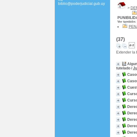
biblio@poderjudicial.gub.uy
>
DE
PUNIBILID
Ver también:
PEN
(37)
Extender la
Algun
tutelado
/
Ju
Casos
Casos
Cuest
Curso
Curso
Derec
Derec
Derec
Derec
Derec