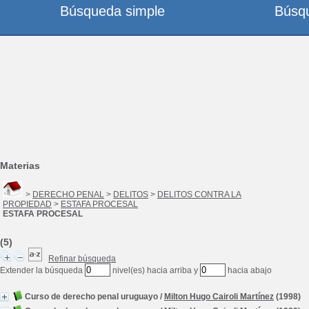
Búsqueda simple
Búsq
Materias
>
DERECHO PENAL
>
DELITOS
>
DELITOS CONTRA LA
PROPIEDAD
>
ESTAFA PROCESAL
ESTAFA PROCESAL
(5)
Refinar búsqueda
Extender la búsqueda
nivel(es) hacia arriba y
hacia abajo
Curso de derecho penal uruguayo
/
Milton Hugo Cairoli Martínez
(1998)