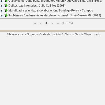
Curso de derecho penal uruguayo
/
Milton Hugo Cairoli Martínez
(1989)
Delitos patrimoniales
/
Julio C. Báez
(2008)
Moralidad, veracidad y colaboración
/
Santiago Pereira Campos
Problemas fundamentales del derecho penal
/
José Cerezo Mir
(1982)
1
(1 - 5 / 5)
Biblioteca de la Suprema Corte de Justicia Dr.Nelson García Otero
pmb