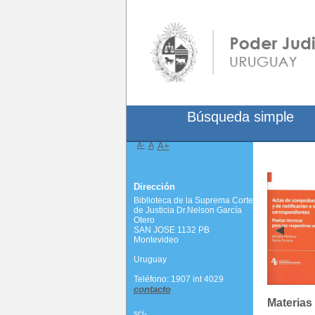
Búsqueda simple
A-
A
A+
Dirección
Biblioteca de la Suprema Corte
de Justicia Dr.Nelson García
Otero
SAN JOSE 1132 PB
Montevideo
Uruguay
Teléfono: 1907 int 4029
contacto
Materias
scj-