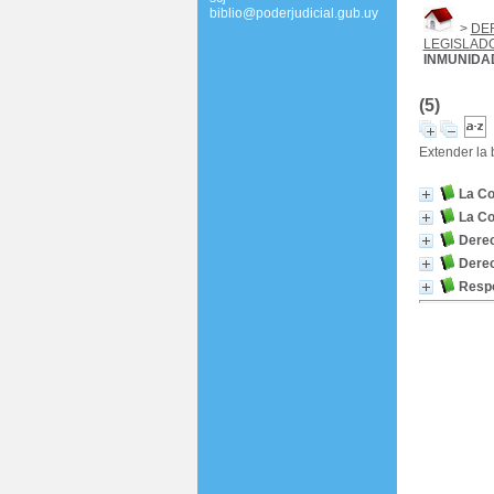
biblio@poderjudicial.gub.uy
>
DE
LEGISLAD
INMUNIDA
(5)
Extender la
La Co
La Co
Derec
Derec
Respo