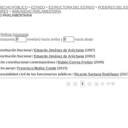
RECHO PÚBLICO
>
ESTADO
>
ESTRUCTURA DEL ESTADO
>
PODERES DEL E
ORES
>
INMUNIDAD PARLAMENTARIA
D PARLAMENTARIA
Refinar búsqueda
 búsqueda
nivel(es) hacia arriba y
hacia abajo
nstitución Nacional
/
Eduardo Jiménez de Aréchaga
(1997)
nstitución Nacional
/
Eduardo Jiménez de Aréchaga
(2002)
ho constitucional contemporáneo
/
Rubén Correa Freitas
(2009)
ho penal
/
Francisco Muñoz Conde
(2015)
nsabilidad civil de los funcionarios públicos
/
Ricardo Santana Rodríguez
(2023
1
(1 - 5 / 5)