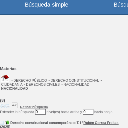
Búsqueda simple
Búsq
Materias
>
DERECHO PÚBLICO
>
DERECHO CONSTITUCIONAL
>
CIUDADANÍA
>
DERECHOS CIVILES
>
NACIONALIDAD
NACIONALIDAD
(8)
Refinar búsqueda
Extender la búsqueda
nivel(es) hacia arriba y
hacia abajo
Derecho constitucional contemporáneo: T. I
/
Rubén Correa Freitas
(2025)