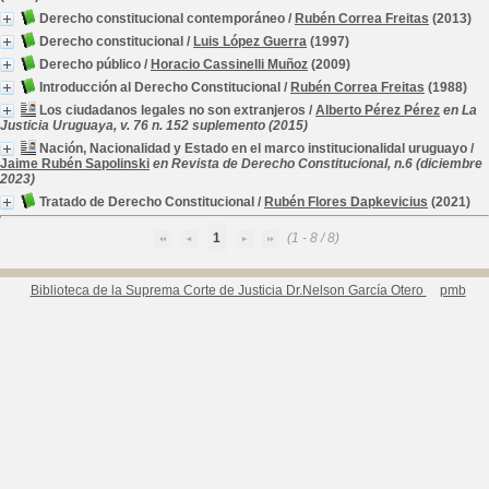
Derecho constitucional contemporáneo
/
Rubén Correa Freitas
(2013)
Derecho constitucional
/
Luis López Guerra
(1997)
Derecho público
/
Horacio Cassinelli Muñoz
(2009)
Introducción al Derecho Constitucional
/
Rubén Correa Freitas
(1988)
Los ciudadanos legales no son extranjeros
/
Alberto Pérez Pérez
en La
Justicia Uruguaya, v. 76 n. 152 suplemento (2015)
Nación, Nacionalidad y Estado en el marco institucionalidal uruguayo
/
Jaime Rubén Sapolinski
en Revista de Derecho Constitucional, n.6 (diciembre
2023)
Tratado de Derecho Constitucional
/
Rubén Flores Dapkevicius
(2021)
1
(1 - 8 / 8)
Biblioteca de la Suprema Corte de Justicia Dr.Nelson García Otero
pmb