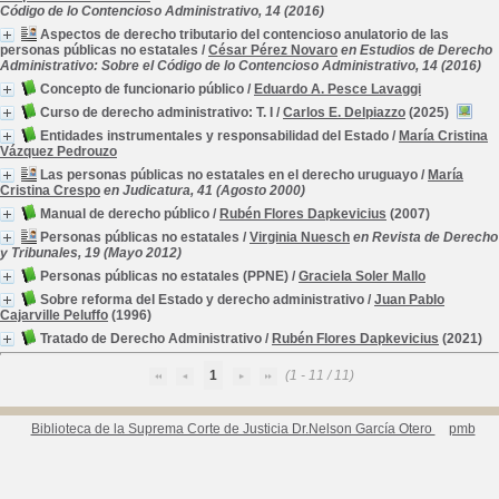
Código de lo Contencioso Administrativo, 14 (2016)
Aspectos de derecho tributario del contencioso anulatorio de las
personas públicas no estatales
/
César Pérez Novaro
en Estudios de Derecho
Administrativo: Sobre el Código de lo Contencioso Administrativo, 14 (2016)
Concepto de funcionario público
/
Eduardo A. Pesce Lavaggi
Curso de derecho administrativo: T. I
/
Carlos E. Delpiazzo
(2025)
Entidades instrumentales y responsabilidad del Estado
/
María Cristina
Vázquez Pedrouzo
Las personas públicas no estatales en el derecho uruguayo
/
María
Cristina Crespo
en Judicatura, 41 (Agosto 2000)
Manual de derecho público
/
Rubén Flores Dapkevicius
(2007)
Personas públicas no estatales
/
Virginia Nuesch
en Revista de Derecho
y Tribunales, 19 (Mayo 2012)
Personas públicas no estatales (PPNE)
/
Graciela Soler Mallo
Sobre reforma del Estado y derecho administrativo
/
Juan Pablo
Cajarville Peluffo
(1996)
Tratado de Derecho Administrativo
/
Rubén Flores Dapkevicius
(2021)
1
(1 - 11 / 11)
Biblioteca de la Suprema Corte de Justicia Dr.Nelson García Otero
pmb