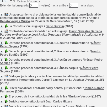
Refinar búsqueda
Extender la búsqueda
nivel(es) hacia arriba y
hacia abajo
Un acercamiento al problema de la legitimidad del control judicial de
constitucionalidad desde la teoría de la democracia deliberativa
/
Alfonso
Renato Vargas Murillo
en Revista de Derecho Público, 53 (Julio 2018)
La Constitución uruguaya
/
Darío Burstin
(2010)
Control de convencionalidad en el Uruguay
/
Flavio Silvestre Barreda
Paredes
en Revista de Legislación Uruguaya Sistematizada y Analizada, v. 9,
n. 2 (Marzo - abril 2018)
Derecho procesal constitucional, 1. Recurso extraordinario
/
Néstor
Pedro Sagüés
(1992)
Derecho procesal constitucional, 2. Recurso extraordinario
/
Néstor
Pedro Sagüés
(1992)
Derecho procesal constitucional, 3. Acción de amparo
/
Néstor Pedro
Sagüés
(1988)
Derecho procesal constitucional, 4. Hábeas corpus
/
Néstor Pedro
Sagüés
(1988)
Diálogos judiciales y control de convencionalidad y constitucionalidad
en el sistema interamericano
/
Jorge T Larrieux
en La Justicia Uruguaya, 151
(2015)
Discrecionalidad, arbitrariedad y control jurisdiccional
/
Tomás-Ramón
Fernández
(2006)
El proceso de inconstitucionalidad de la ley
/
Enrique Véscovi
(1967)
Jurídicción constitucional
/
Juan Carlos Hitters
Justicia constitucional chilena y vicios de forma
/
Miriam Lorena