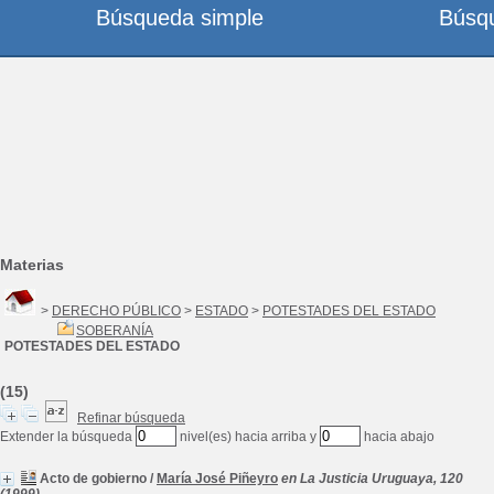
Búsqueda simple
Búsq
Materias
>
DERECHO PÚBLICO
>
ESTADO
>
POTESTADES DEL ESTADO
SOBERANÍA
POTESTADES DEL ESTADO
(15)
Refinar búsqueda
Extender la búsqueda
nivel(es) hacia arriba y
hacia abajo
Acto de gobierno
/
María José Piñeyro
en La Justicia Uruguaya, 120