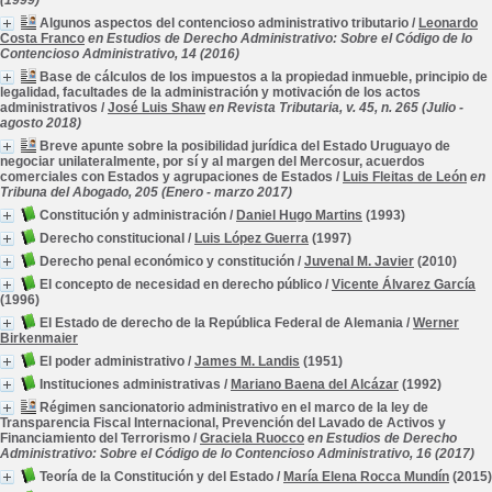
(1999)
Algunos aspectos del contencioso administrativo tributario
/
Leonardo
Costa Franco
en Estudios de Derecho Administrativo: Sobre el Código de lo
Contencioso Administrativo, 14 (2016)
Base de cálculos de los impuestos a la propiedad inmueble, principio de
legalidad, facultades de la administración y motivación de los actos
administrativos
/
José Luis Shaw
en Revista Tributaria, v. 45, n. 265 (Julio -
agosto 2018)
Breve apunte sobre la posibilidad jurídica del Estado Uruguayo de
negociar unilateralmente, por sí y al margen del Mercosur, acuerdos
comerciales con Estados y agrupaciones de Estados
/
Luis Fleitas de León
en
Tribuna del Abogado, 205 (Enero - marzo 2017)
Constitución y administración
/
Daniel Hugo Martins
(1993)
Derecho constitucional
/
Luis López Guerra
(1997)
Derecho penal económico y constitución
/
Juvenal M. Javier
(2010)
El concepto de necesidad en derecho público
/
Vicente Álvarez García
(1996)
El Estado de derecho de la República Federal de Alemania
/
Werner
Birkenmaier
El poder administrativo
/
James M. Landis
(1951)
Instituciones administrativas
/
Mariano Baena del Alcázar
(1992)
Régimen sancionatorio administrativo en el marco de la ley de
Transparencia Fiscal Internacional, Prevención del Lavado de Activos y
Financiamiento del Terrorismo
/
Graciela Ruocco
en Estudios de Derecho
Administrativo: Sobre el Código de lo Contencioso Administrativo, 16 (2017)
Teoría de la Constitución y del Estado
/
María Elena Rocca Mundín
(2015)