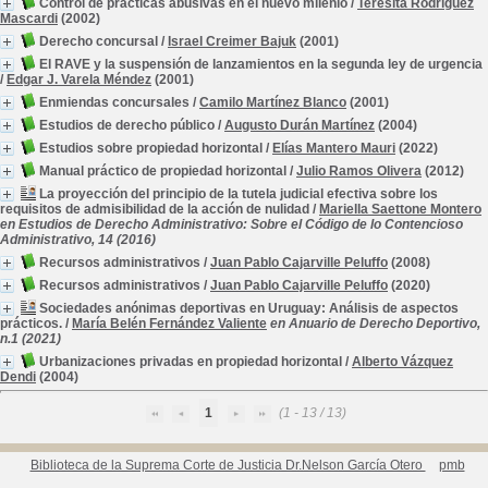
Control de prácticas abusivas en el nuevo milenio
/
Teresita Rodríguez
Mascardi
(2002)
Derecho concursal
/
Israel Creimer Bajuk
(2001)
El RAVE y la suspensión de lanzamientos en la segunda ley de urgencia
/
Edgar J. Varela Méndez
(2001)
Enmiendas concursales
/
Camilo Martínez Blanco
(2001)
Estudios de derecho público
/
Augusto Durán Martínez
(2004)
Estudios sobre propiedad horizontal
/
Elías Mantero Mauri
(2022)
Manual práctico de propiedad horizontal
/
Julio Ramos Olivera
(2012)
La proyección del principio de la tutela judicial efectiva sobre los
requisitos de admisibilidad de la acción de nulidad
/
Mariella Saettone Montero
en Estudios de Derecho Administrativo: Sobre el Código de lo Contencioso
Administrativo, 14 (2016)
Recursos administrativos
/
Juan Pablo Cajarville Peluffo
(2008)
Recursos administrativos
/
Juan Pablo Cajarville Peluffo
(2020)
Sociedades anónimas deportivas en Uruguay: Análisis de aspectos
prácticos.
/
María Belén Fernández Valiente
en Anuario de Derecho Deportivo,
n.1 (2021)
Urbanizaciones privadas en propiedad horizontal
/
Alberto Vázquez
Dendi
(2004)
1
(1 - 13 / 13)
Biblioteca de la Suprema Corte de Justicia Dr.Nelson García Otero
pmb