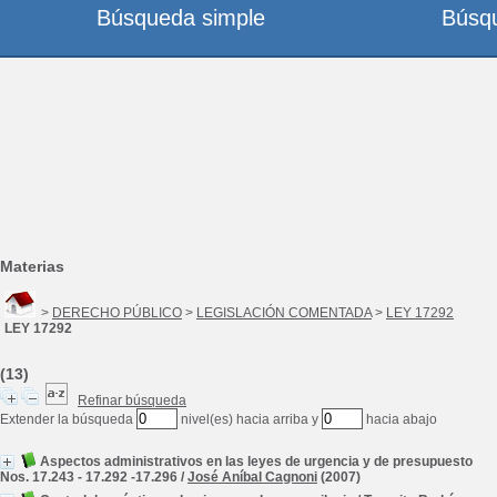
Búsqueda simple
Búsq
Materias
>
DERECHO PÚBLICO
>
LEGISLACIÓN COMENTADA
>
LEY 17292
LEY 17292
(13)
Refinar búsqueda
Extender la búsqueda
nivel(es) hacia arriba y
hacia abajo
Aspectos administrativos en las leyes de urgencia y de presupuesto
Nos. 17.243 - 17.292 -17.296
/
José Aníbal Cagnoni
(2007)