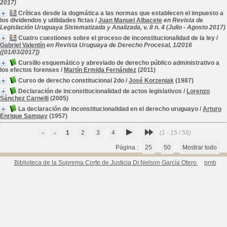
2017)
Críticas desde la dogmática a las normas que establecen el impuesto a
los dividendos y utilidades fictas
/
Juan Manuel Albacete
en Revista de
Legislación Uruguaya Sistematizada y Analizada, v. 8 n. 4 (Julio - Agosto 2017)
Cuatro cuestiones sobre el proceso de inconstitucionalidad de la ley
/
Gabriel Valentín
en Revista Uruguaya de Derecho Procesal, 1/2016
([01/03/2017])
Cursillo esquemático y abreviado de derecho público administrativo a
los efectos forenses
/
Martín Ermida Fernández
(2011)
Curso de derecho constitucional 2do
/
José Korzeniak
(1987)
Declaración de inconstitucionalidad de actos legislativos
/
Lorenzo
Sánchez Carnelli
(2005)
La declaración de inconstitucionalidad en el derecho uruguayo
/
Arturo
Enrique Sampay
(1957)
1
2
3
4
(1 - 15 / 56)
Página :
25
50
Mostrar todo
Biblioteca de la Suprema Corte de Justicia Dr.Nelson García Otero
pmb