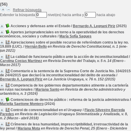
(56)
Refinar búsqueda
Extender la búsqueda
nivel(es) hacia arriba y
hacia abajo
Acciones y defensas ante el Estado
/
Bernardo A. Legnani Piriz
(2025)
Aportes jurisprudenciales en torno a la operatividad de los derechos
económicos, sociales y culturales
/
María Sofía Sagues
Apreciaciones sobre el posible recurso de referéndum contra la ley no.
19.889 (LUC).
/
Hernán Bello
en Revista de Derecho Constitucional, n. 1 (ene-
jun 2021)
La calidad de funcionario público ante la acción de inconstitucionalidad
/
Carolina Costas Martinez
en Revista Derecho del Trabajo, v. 5 n. 14 (Enero -
Marzo 2017)
Comentario a la sentencia de la Suprema Corte de Justicia No. 104/2015
de 24/4/2015 que declaró la inconstitucionalidad del delito de asonada
/
Bernardo A. Legnani Piriz
en La Justicia Uruguaya, v. 76 n. 152 (2015)
Competencia de los gobiernos departamentales atinente a la cartelería
en rutas nacionales
/
Mariana Santo
en Revista de derecho administrativo y
urbanístico, n. 3 (2024)
Contenciosos de derecho público : reforma de la justicia administrativa
/
Mariella Saettone Montero
(2024)
Control de convencionalidad en el Uruguay
/
Flavio Silvestre Barreda
Paredes
en Revista de Legislación Uruguaya Sistematizada y Analizada, v. 9,
n. 2 (Marzo - abril 2018)
Crímenes de lesa humanidad, imprescriptibilidad, irretroactividad de la
ley penal
/
Mariana Mota
en Revista de Derecho Penal, 25 (Enero - Diciembre