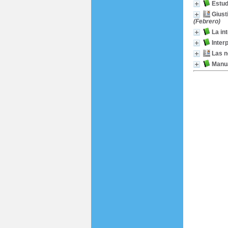
Estud
Giusti
(Febrero)
La in
Inter
Las n
Manua