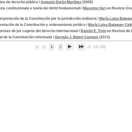
ios de derecho público
/
Augusto Durán Martínez
(2009)
zia costituzionale e tutela dei diritti fondamentali
/
Massimo Vari
en Revista Uru
terpretación de la Constitución por la jurisdicción ordinaria
/
María Luisa Balague
pretación de la Constitución y ordenamiento jurídico
/
María Luisa Balaguer Call
ormas de jus cogens del derecho internacional
/
Ramón E. Trejo
en Revista de 
l de la Constitución reformada
/
Germán J. Bidart Campos
(2013)
1
2
(1 - 15 / 20)