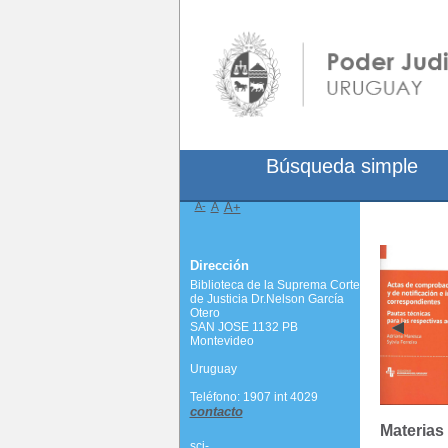
Búsqueda simple
A-
A
A+
Dirección
Biblioteca de la Suprema Corte
de Justicia Dr.Nelson García
Otero
SAN JOSE 1132 PB
Montevideo
Uruguay
Teléfono: 1907 int 4029
contacto
Materias
scj-