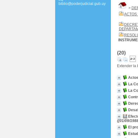
biblio@poderjudicial.gub.uy
>
DE
ACTOS 
DECRE
DEPARTA
RESOL
INSTRUME
(20)
Extender la
Actos
La Co
La Co
Contr
Derec
Desaf
Efect
([01/09/1988
El pr
Estud