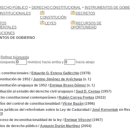
RECHO PÚBLICO
>
DERECHO CONSTITUCIONAL
>
INSTRUMENTOS DE GOBI
INSTITUCIONALES
DECRETOS
CONSTITUCIÓN
TOS
LEYES
RECURSOS DE
MENTALES
OPORTUNIDAD
UCIONES
NTOS DE GOBIERNO
Refinar búsqueda
 búsqueda
nivel(es) hacia arriba y
hacia abajo
 constitucionales
/
Eduardo G. Esteva Gallicchio
(1978)
nstitución de 1952
/
Justino Jiménez de Aréchaga
(s. f.)
nstitución uruguaya de 1952
/
Enrique Bravo Gómez
(s. f.)
ibución al estudio del derecho civil uruguayo
/
Saul D. Cestau
(1957)
ho constitucional contemporáneo
/
Rubén Correa Freitas
(2022)
íos del control de constitucionalidad
/
Víctor Bazán
(1996)
os jurídicos del referéndum sobre la Ley de Caducidad
/
José Korseniak
en Revi
])
oceso de inconstitucionalidad de la ley
/
Enrique Véscovi
(1967)
ios de derecho público
/
Augusto Durán Martínez
(2004)