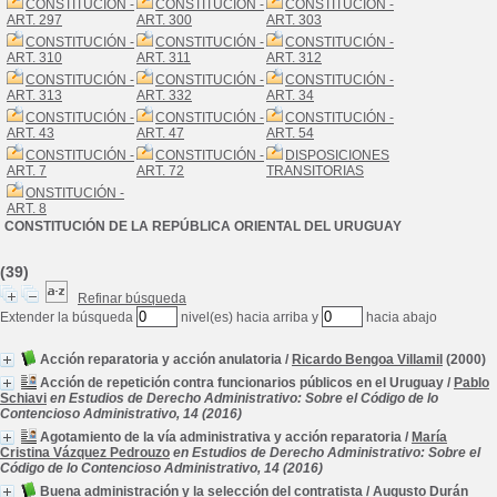
CONSTITUCIÓN -
CONSTITUCIÓN -
CONSTITUCIÓN -
ART. 297
ART. 300
ART. 303
CONSTITUCIÓN -
CONSTITUCIÓN -
CONSTITUCIÓN -
ART. 310
ART. 311
ART. 312
CONSTITUCIÓN -
CONSTITUCIÓN -
CONSTITUCIÓN -
ART. 313
ART. 332
ART. 34
CONSTITUCIÓN -
CONSTITUCIÓN -
CONSTITUCIÓN -
ART. 43
ART. 47
ART. 54
CONSTITUCIÓN -
CONSTITUCIÓN -
DISPOSICIONES
ART. 7
ART. 72
TRANSITORIAS
ONSTITUCIÓN -
ART. 8
CONSTITUCIÓN DE LA REPÚBLICA ORIENTAL DEL URUGUAY
(39)
Refinar búsqueda
Extender la búsqueda
nivel(es) hacia arriba y
hacia abajo
Acción reparatoria y acción anulatoria
/
Ricardo Bengoa Villamil
(2000)
Acción de repetición contra funcionarios públicos en el Uruguay
/
Pablo
Schiavi
en Estudios de Derecho Administrativo: Sobre el Código de lo
Contencioso Administrativo, 14 (2016)
Agotamiento de la vía administrativa y acción reparatoria
/
María
Cristina Vázquez Pedrouzo
en Estudios de Derecho Administrativo: Sobre el
Código de lo Contencioso Administrativo, 14 (2016)
Buena administración y la selección del contratista
/
Augusto Durán