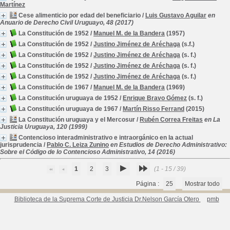
Martínez
Cese alimenticio por edad del beneficiario
/
Luis Gustavo Aguilar
en
Anuario de Derecho Civil Uruguayo, 48 (2017)
La Constitución de 1952
/
Manuel M. de la Bandera
(1957)
La Constitución de 1952
/
Justino Jiménez de Aréchaga
(s.f.)
La Constitución de 1952
/
Justino Jiménez de Aréchaga
(s. f.)
La Constitución de 1952
/
Justino Jiménez de Aréchaga
(s. f.)
La Constitución de 1952
/
Justino Jiménez de Aréchaga
(s. f.)
La Constitución de 1967
/
Manuel M. de la Bandera
(1969)
La Constitución uruguaya de 1952
/
Enrique Bravo Gómez
(s. f.)
La Constitución uruguaya de 1967
/
Martín Risso Ferrand
(2015)
La Constitución uruguaya y el Mercosur
/
Rubén Correa Freitas
en La
Justicia Uruguaya, 120 (1999)
Contencioso interadministrativo e intraorgánico en la actual
jurisprudencia
/
Pablo C. Leiza Zunino
en Estudios de Derecho Administrativo:
Sobre el Código de lo Contencioso Administrativo, 14 (2016)
1
2
3
(1 - 15 / 39)
Página :
25
Mostrar todo
Biblioteca de la Suprema Corte de Justicia Dr.Nelson García Otero
pmb