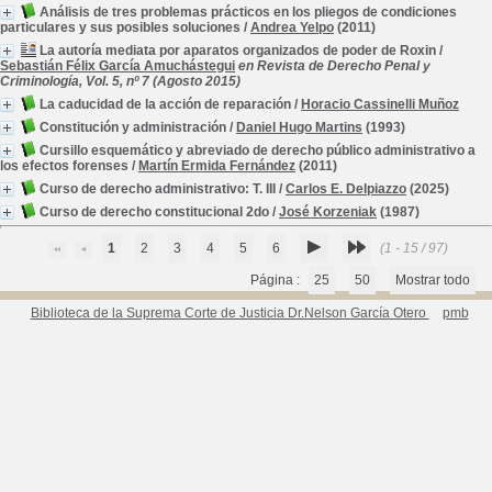
Análisis de tres problemas prácticos en los pliegos de condiciones
particulares y sus posibles soluciones
/
Andrea Yelpo
(2011)
La autoría mediata por aparatos organizados de poder de Roxin
/
Sebastián Félix García Amuchástegui
en Revista de Derecho Penal y
Criminología, Vol. 5, nº 7 (Agosto 2015)
La caducidad de la acción de reparación
/
Horacio Cassinelli Muñoz
Constitución y administración
/
Daniel Hugo Martins
(1993)
Cursillo esquemático y abreviado de derecho público administrativo a
los efectos forenses
/
Martín Ermida Fernández
(2011)
Curso de derecho administrativo: T. III
/
Carlos E. Delpiazzo
(2025)
Curso de derecho constitucional 2do
/
José Korzeniak
(1987)
1
2
3
4
5
6
(1 - 15 / 97)
Página :
25
50
Mostrar todo
Biblioteca de la Suprema Corte de Justicia Dr.Nelson García Otero
pmb