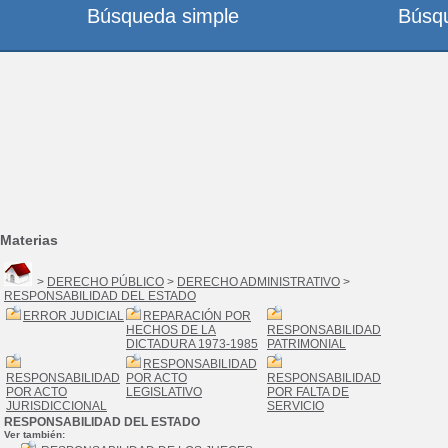
Búsqueda simple
Búsq
Materias
>
DERECHO PÚBLICO
>
DERECHO ADMINISTRATIVO
>
RESPONSABILIDAD DEL ESTADO
ERROR JUDICIAL
REPARACIÓN POR
HECHOS DE LA
RESPONSABILIDAD
DICTADURA 1973-1985
PATRIMONIAL
RESPONSABILIDAD
RESPONSABILIDAD
POR ACTO
RESPONSABILIDAD
POR ACTO
LEGISLATIVO
POR FALTA DE
JURISDICCIONAL
SERVICIO
RESPONSABILIDAD DEL ESTADO
Ver también: