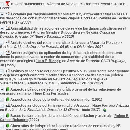
10 - enero-diciembre
(Número de Revista de Derecho Penal)
/
Ofelia E.
Grezzi
Acciones por responsabilidad contractual y extracontractual en base a
los derechos del consumidor
/
Macarena Zugasti Correa
en Revista de Técnica
Forense, 17 (2008)
Admisibilidad de las acciones de clase y de los daños colectivos en el
derecho uruguayo
/
Andrés Mendive Dubourdieu
en Revista Crítica de
Derecho Privado, 07 (Enero-Diciembre 2010)
Ambito objetivo del régimen jurídico de la usura
/
Anarella Porzio
en
Revista Crítica de Derecho Privado, 04 (Enero-Diciembre 2007)
Ámbito subjetivo de aplicación de ley de las relaciones de consumo
desde la perspectiva de la noción de consumidor y la viabilidad de su
extensión analógica
/
Juan E. Blengio
en Anuario de Derecho Civil Uruguayo,
30 (1999)
Análisis del decreto del Poder Ejecutivo No. 353/008 sobre bioseguridad
y vegetales genéticamente modificados en el contexto del sistema jurídico
uruguayo
/
Santiago Mirande
en Revista de Legislación Uruguaya
Sistematizada y Analizada, v. 8 n. 5 (Setiembre - Octubre 2017)
Aspectos básicos del régimen jurídico general de las relaciones de
consumo sanitario
/
Hugo Díaz Fernández
Aspectos jurídicos de la defensa del consumidor
(1991)
Aspectos jurídicos del turismo rural en Uruguay
/
Hugo Ferreira Arizaga
en Revista de la Facultad de Derecho, 42 (Enero - junio 2017)
Bases fundamentales de la mediación conciliación y arbitraje
/
Ruben B.
Santos Belandro
(2002)
Cinco años de jurisprudencia sobre relaciones de consumo Ley Nº