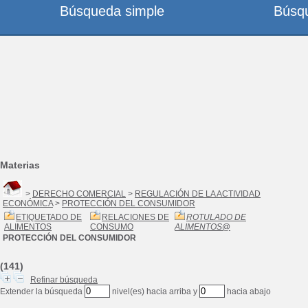
Búsqueda simple
Búsq
Materias
>
DERECHO COMERCIAL
>
REGULACIÓN DE LA ACTIVIDAD
ECONÓMICA
>
PROTECCIÓN DEL CONSUMIDOR
ETIQUETADO DE
RELACIONES DE
ROTULADO DE
ALIMENTOS
CONSUMO
ALIMENTOS
@
PROTECCIÓN DEL CONSUMIDOR
(141)
Refinar búsqueda
Extender la búsqueda
nivel(es) hacia arriba y
hacia abajo