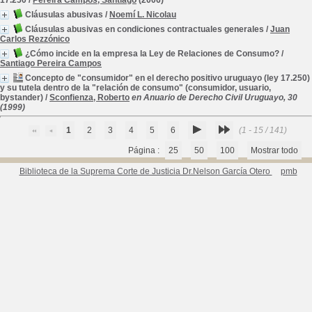
17.250
/
Pereira Campos, Santiago
(2006)
Cláusulas abusivas
/
Noemí L. Nicolau
Cláusulas abusivas en condiciones contractuales generales
/
Juan
Carlos Rezzónico
¿Cómo incide en la empresa la Ley de Relaciones de Consumo?
/
Santiago Pereira Campos
Concepto de "consumidor" en el derecho positivo uruguayo (ley 17.250)
y su tutela dentro de la "relación de consumo" (consumidor, usuario,
bystander)
/
Sconfienza, Roberto
en Anuario de Derecho Civil Uruguayo, 30
(1999)
1
2
3
4
5
6
(1 - 15 / 141)
Página :
25
50
100
Mostrar todo
Biblioteca de la Suprema Corte de Justicia Dr.Nelson García Otero
pmb