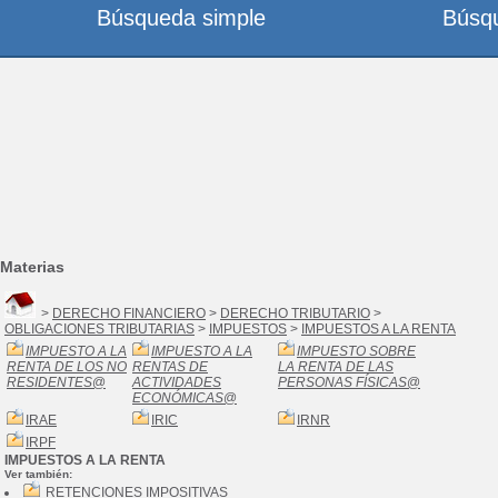
Búsqueda simple
Búsq
Materias
>
DERECHO FINANCIERO
>
DERECHO TRIBUTARIO
>
OBLIGACIONES TRIBUTARIAS
>
IMPUESTOS
>
IMPUESTOS A LA RENTA
IMPUESTO A LA
IMPUESTO A LA
IMPUESTO SOBRE
RENTA DE LOS NO
RENTAS DE
LA RENTA DE LAS
RESIDENTES
@
ACTIVIDADES
PERSONAS FÍSICAS
@
ECONÓMICAS
@
IRAE
IRIC
IRNR
IRPF
IMPUESTOS A LA RENTA
Ver también:
RETENCIONES IMPOSITIVAS