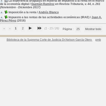
La experiencia uruguaya en materia de impuesto a la renta en el marco
de la economía digital
/
Guzmán Ramírez
en Revista Tributaria, v. 44, n. 261
(Noviembre - Diciembre 2017)
Imposición a la renta
/
Andrés Blanco
Impuesto a las rentas de las actividades económicas (IRAE)
/
Juan A.
Pérez Pérez
(2016)
1
2
(1 - 15 / 26)
Página :
25
Mostrar todo
Biblioteca de la Suprema Corte de Justicia Dr.Nelson García Otero
pmb