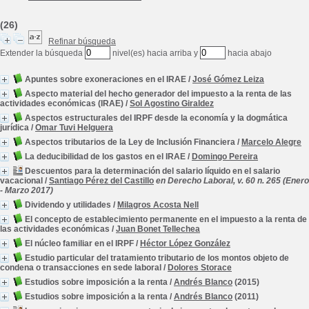
(26)
Refinar búsqueda
Extender la búsqueda
nivel(es) hacia arriba y
hacia abajo
Apuntes sobre exoneraciones en el IRAE
/
José Gómez Leiza
Aspecto material del hecho generador del impuesto a la renta de las
actividades económicas (IRAE)
/
Sol Agostino Giraldez
Aspectos estructurales del IRPF desde la economía y la dogmática
jurídica
/
Omar Tuvi Helguera
Aspectos tributarios de la Ley de Inclusión Financiera
/
Marcelo Alegre
La deducibilidad de los gastos en el IRAE
/
Domingo Pereira
Descuentos para la determinación del salario líquido en el salario
vacacional
/
Santiago Pérez del Castillo
en Derecho Laboral, v. 60 n. 265 (Enero
- Marzo 2017)
Dividendo y utilidades
/
Milagros Acosta Nell
El concepto de establecimiento permanente en el impuesto a la renta de
las actividades económicas
/
Juan Bonet Tellechea
El núcleo familiar en el IRPF
/
Héctor López González
Estudio particular del tratamiento tributario de los montos objeto de
condena o transacciones en sede laboral
/
Dolores Storace
Estudios sobre imposición a la renta
/
Andrés Blanco
(2015)
Estudios sobre imposición a la renta
/
Andrés Blanco
(2011)