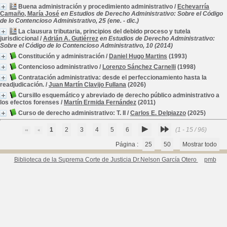
Buena administración y procedimiento administrativo
/
Echevarría
Camaño, María José
en Estudios de Derecho Administrativo: Sobre el Código
de lo Contencioso Administrativo, 25 (ene. - dic.)
La clausura tributaria, principios del debido proceso y tutela
jurisdiccional
/
Adrián A. Gutiérrez
en Estudios de Derecho Administrativo:
Sobre el Código de lo Contencioso Administrativo, 10 (2014)
Constitución y administración
/
Daniel Hugo Martins
(1993)
Contencioso administrativo
/
Lorenzo Sánchez Carnelli
(1998)
Contratación administrativa: desde el perfeccionamiento hasta la
readjudicación.
/
Juan Martín Clavijo Fullana
(2026)
Cursillo esquemático y abreviado de derecho público administrativo a
los efectos forenses
/
Martín Ermida Fernández
(2011)
Curso de derecho administrativo: T. II
/
Carlos E. Delpiazzo
(2025)
1
2
3
4
5
6
(1 - 15 / 96)
Página :
25
50
Mostrar todo
Biblioteca de la Suprema Corte de Justicia Dr.Nelson García Otero
pmb