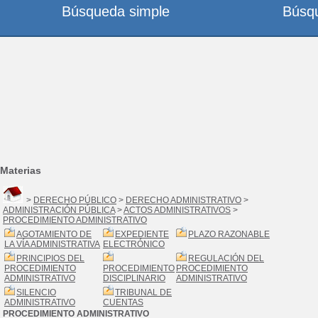
Búsqueda simple
Búsq
Materias
>
DERECHO PÚBLICO
>
DERECHO ADMINISTRATIVO
>
ADMINISTRACIÓN PÚBLICA
>
ACTOS ADMINISTRATIVOS
>
PROCEDIMIENTO ADMINISTRATIVO
AGOTAMIENTO DE
EXPEDIENTE
PLAZO RAZONABLE
LA VÍA ADMINISTRATIVA
ELECTRÓNICO
PRINCIPIOS DEL
REGULACIÓN DEL
PROCEDIMIENTO
PROCEDIMIENTO
PROCEDIMIENTO
ADMINISTRATIVO
DISCIPLINARIO
ADMINISTRATIVO
SILENCIO
TRIBUNAL DE
ADMINISTRATIVO
CUENTAS
PROCEDIMIENTO ADMINISTRATIVO