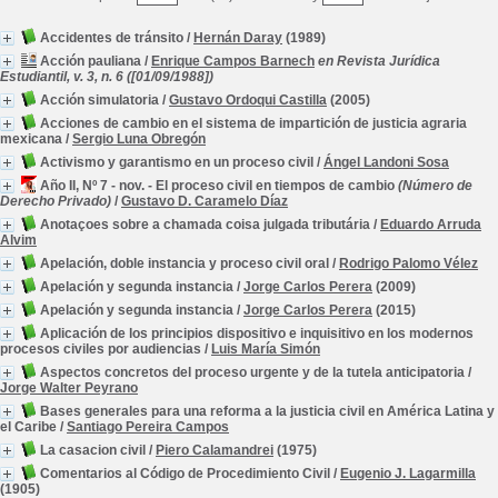
Accidentes de tránsito
/
Hernán Daray
(1989)
Acción pauliana
/
Enrique Campos Barnech
en Revista Jurídica
Estudiantil, v. 3, n. 6 ([01/09/1988])
Acción simulatoria
/
Gustavo Ordoqui Castilla
(2005)
Acciones de cambio en el sistema de impartición de justicia agraria
mexicana
/
Sergio Luna Obregón
Activismo y garantismo en un proceso civil
/
Ángel Landoni Sosa
Año II, Nº 7 - nov. - El proceso civil en tiempos de cambio
(Número de
Derecho Privado)
/
Gustavo D. Caramelo Díaz
Anotaçoes sobre a chamada coisa julgada tributária
/
Eduardo Arruda
Alvim
Apelación, doble instancia y proceso civil oral
/
Rodrigo Palomo Vélez
Apelación y segunda instancia
/
Jorge Carlos Perera
(2009)
Apelación y segunda instancia
/
Jorge Carlos Perera
(2015)
Aplicación de los principios dispositivo e inquisitivo en los modernos
procesos civiles por audiencias
/
Luis María Simón
Aspectos concretos del proceso urgente y de la tutela anticipatoria
/
Jorge Walter Peyrano
Bases generales para una reforma a la justicia civil en América Latina y
el Caribe
/
Santiago Pereira Campos
La casacion civil
/
Piero Calamandrei
(1975)
Comentarios al Código de Procedimiento Civil
/
Eugenio J. Lagarmilla
(1905)