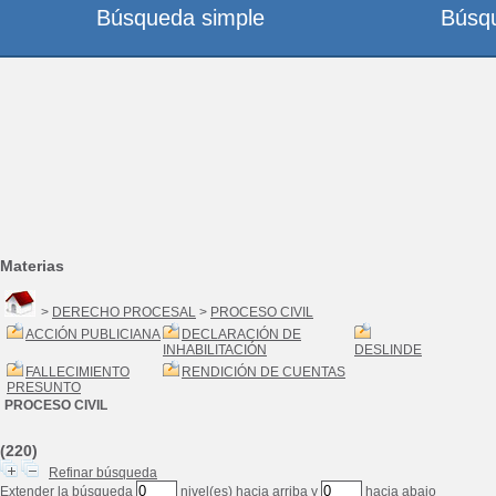
Búsqueda simple
Búsq
Materias
>
DERECHO PROCESAL
>
PROCESO CIVIL
ACCIÓN PUBLICIANA
DECLARACIÓN DE
INHABILITACIÓN
DESLINDE
FALLECIMIENTO
RENDICIÓN DE CUENTAS
PRESUNTO
PROCESO CIVIL
(220)
Refinar búsqueda
Extender la búsqueda
nivel(es) hacia arriba y
hacia abajo