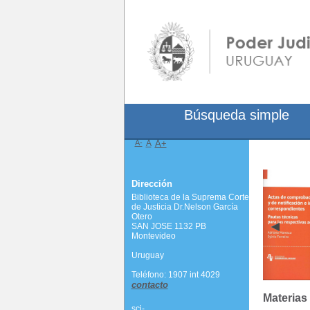
Búsqueda simple
A-
A
A+
Dirección
Biblioteca de la Suprema Corte
de Justicia Dr.Nelson García
Otero
SAN JOSE 1132 PB
Montevideo
Uruguay
Teléfono: 1907 int 4029
contacto
Materias
scj-