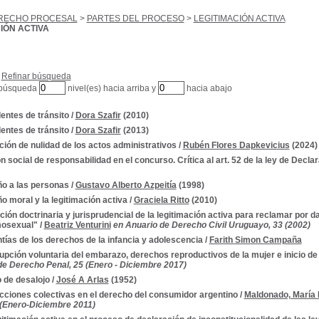
RECHO PROCESAL
>
PARTES DEL PROCESO
>
LEGITIMACIÓN ACTIVA
IÓN ACTIVA
Refinar búsqueda
 búsqueda
nivel(es) hacia arriba y
hacia abajo
entes de tránsito
/
Dora Szafir
(2010)
entes de tránsito
/
Dora Szafir
(2013)
ción de nulidad de los actos administrativos
/
Rubén Flores Dapkevicius
(2024)
n social de responsabilidad en el concurso. Crítica al art. 52 de la ley de Decla
ño a las personas
/
Gustavo Alberto Azpeitía
(1998)
ño moral y la legitimación activa
/
Graciela Ritto
(2010)
ción doctrinaria y jurisprudencial de la legitimación activa para reclamar por d
mosexual"
/
Beatriz Venturini
en Anuario de Derecho Civil Uruguayo, 33 (2002)
tías de los derechos de la infancia y adolescencia
/
Farith Simon Campaña
rupción voluntaria del embarazo, derechos reproductivos de la mujer e inicio d
de Derecho Penal, 25 (Enero - Diciembre 2017)
o de desalojo
/
José A Arlas
(1952)
cciones colectivas en el derecho del consumidor argentino
/
Maldonado, María
 (Enero-Diciembre 2011)