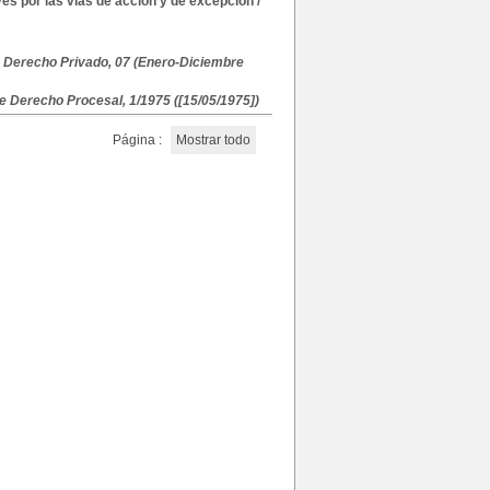
yes por las vías de acción y de excepción
/
e Derecho Privado, 07 (Enero-Diciembre
 Derecho Procesal, 1/1975 ([15/05/1975])
Página :
Mostrar todo