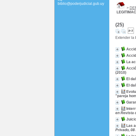
biblio@poderjudicial.gub.uy
>
DE
LEGITIMAC
(25)
Extender la
Accid
Accid
La ac
Acció
(2010)
El da
El da
Evolu
"pareja ho
Garan
Inter
en Revista 
Juici
Las a
Privado, 08