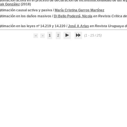
gitimación activa en el proceso de declaración de inconstitucionalidad de las le
iak González
(2018)
gitimación causal activa y pasiva
/
María Cristina Garros Martínez
gitimación en los daños masivos
/
Di Bello Podestá, Nicola
en Revista Crítica d
gitimación en las leyes nº 14.219 y 14.220
/
José A Arlas
en Revista Uruguaya de
1
2
(1 - 15 / 25)