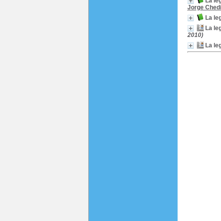
La le
Jorge Ched
La le
La le
2010)
La le