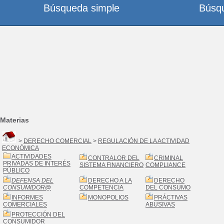
Búsqueda simple
Búsq
Materias
>
DERECHO COMERCIAL
>
REGULACIÓN DE LA ACTIVIDAD
ECONÓMICA
ACTIVIDADES
CONTRALOR DEL
CRIMINAL
PRIVADAS DE INTERÉS
SISTEMA FINANCIERO
COMPLIANCE
PÚBLICO
DEFENSA DEL
DERECHO A LA
DERECHO
CONSUMIDOR
@
COMPETENCIA
DEL CONSUMO
INFORMES
MONOPOLIOS
PRÁCTIVAS
COMERCIALES
ABUSIVAS
PROTECCIÓN DEL
CONSUMIDOR