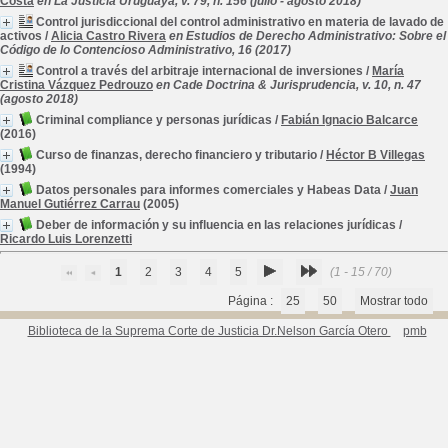
Costa
en La Justicia Uruguaya, v. 79, n. 156 (julio - agosto 2018)
Control jurisdiccional del control administrativo en materia de lavado de
activos
/
Alicia Castro Rivera
en Estudios de Derecho Administrativo: Sobre el
Código de lo Contencioso Administrativo, 16 (2017)
Control a través del arbitraje internacional de inversiones
/
María
Cristina Vázquez Pedrouzo
en Cade Doctrina & Jurisprudencia, v. 10, n. 47
(agosto 2018)
Criminal compliance y personas jurídicas
/
Fabián Ignacio Balcarce
(2016)
Curso de finanzas, derecho financiero y tributario
/
Héctor B Villegas
(1994)
Datos personales para informes comerciales y Habeas Data
/
Juan
Manuel Gutiérrez Carrau
(2005)
Deber de información y su influencia en las relaciones jurídicas
/
Ricardo Luis Lorenzetti
1
2
3
4
5
(1 - 15 / 70)
Página :
25
50
Mostrar todo
Biblioteca de la Suprema Corte de Justicia Dr.Nelson García Otero
pmb