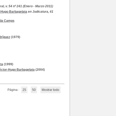
l, v. 54 nº 241 (Enero - Marzo 2011)
-Hugo Barbagelata
en Judicatura, 41
da Camps
dríguez
(1979)
ta
(1999)
éctor-Hugo Barbagelata
(2004)
Página :
25
50
Mostrar todo