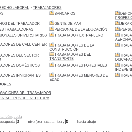
RECHO LABORAL
>
TRABAJADORES
AS
BANCARIOS
DEPOR
PROFESI
HOS DEL TRABAJADOR
GENTE DE MAR
JERA
ES TRABAJADORAS
PERSONAL DE LA EDUCACIÓN
PERSO
IONALES UNIVERSITARIOS
TRABAJADOR EXTRANJERO
TRABA
AERONÁU
ADORES DE CALL CENTER
TRABAJADORES DE LA
TRABA
CONSTRUCCIÓN
TRABAJADORES DEL
JADORES DEL SECTOR
TRABA
TRANSPORTE
S
DISCAPA
JADORES DOMÉSTICOS
TRABAJADORES FORESTALES
TRABA
INDEPEN
JADORES INMIGRANTES
TRABAJADORES MENORES DE
TRABA
EDAD
DORES
IGACIONES DEL TRABAJADOR
BAJADORES DE LA CULTURA
nar búsqueda
 búsqueda
nivel(es) hacia arriba y
hacia abajo