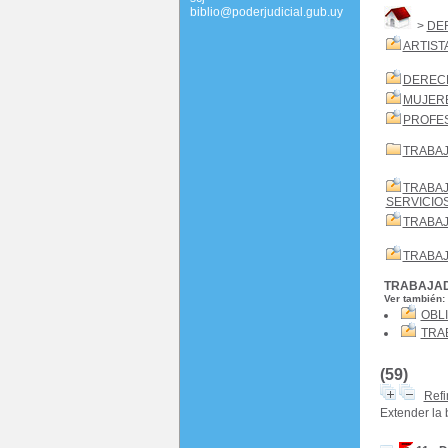
biblio@poderjudicial.gub.uy
>
DE
ARTIST
DEREC
MUJER
PROFES
TRABAJ
TRABA
SERVICIO
TRABA
TRABA
TRABAJA
Ver también:
OBL
TRA
(59)
Refi
Extender la