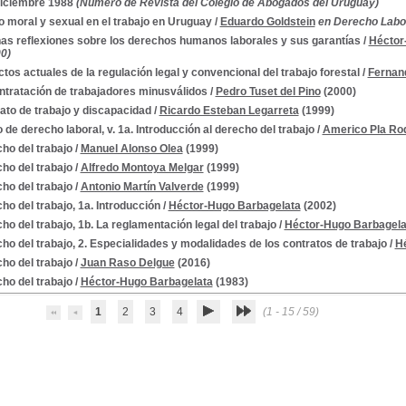
Diciembre 1988
(Número de Revista del Colegio de Abogados del Uruguay)
 moral y sexual en el trabajo en Uruguay
/
Eduardo Goldstein
en Derecho Labora
as reflexiones sobre los derechos humanos laborales y sus garantías
/
Héctor
0)
tos actuales de la regulación legal y convencional del trabajo forestal
/
Fernan
ntratación de trabajadores minusválidos
/
Pedro Tuset del Pino
(2000)
ato de trabajo y discapacidad
/
Ricardo Esteban Legarreta
(1999)
 de derecho laboral, v. 1a. Introducción al derecho del trabajo
/
Americo Pla Ro
ho del trabajo
/
Manuel Alonso Olea
(1999)
ho del trabajo
/
Alfredo Montoya Melgar
(1999)
ho del trabajo
/
Antonio Martín Valverde
(1999)
ho del trabajo, 1a. Introducción
/
Héctor-Hugo Barbagelata
(2002)
ho del trabajo, 1b. La reglamentación legal del trabajo
/
Héctor-Hugo Barbagela
ho del trabajo, 2. Especialidades y modalidades de los contratos de trabajo
/
H
ho del trabajo
/
Juan Raso Delgue
(2016)
ho del trabajo
/
Héctor-Hugo Barbagelata
(1983)
1
2
3
4
(1 - 15 / 59)