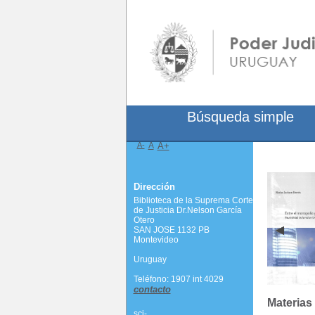
Búsqueda simple
A-
A
A+
Dirección
Biblioteca de la Suprema Corte
de Justicia Dr.Nelson García
Otero
SAN JOSE 1132 PB
Montevideo
Uruguay
Teléfono: 1907 int 4029
contacto
Materias
scj-