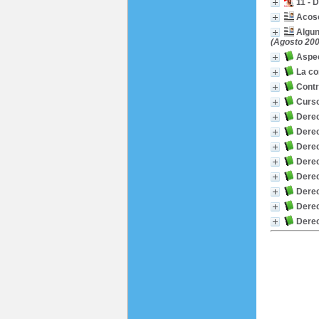
11 - 
Acoso
Algun
(Agosto 200
Aspec
La co
Contr
Curso
Derec
Derec
Derec
Derec
Derec
Derec
Derec
Derec