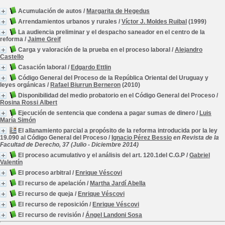
Acumulación de autos
/
Margarita de Hegedus
Arrendamientos urbanos y rurales
/
Víctor J. Moldes Ruibal
(1999)
La audiencia preliminar y el despacho saneador en el centro de la
reforma
/
Jaime Greif
Carga y valoración de la prueba en el proceso laboral
/
Alejandro
Castello
Casación laboral
/
Edgardo Ettlin
Código General del Proceso de la República Oriental del Uruguay y
leyes orgánicas
/
Rafael Biurrun Berneron
(2010)
Disponibilidad del medio probatorio en el Código General del Proceso
/
Rosina Rossi Albert
Ejecución de sentencia que condena a pagar sumas de dinero
/
Luis
María Simón
El allanamiento parcial a propósito de la reforma introducida por la ley
19.090 al Código General del Proceso
/
Ignacio Pérez Bessio
en Revista de la
Facultad de Derecho, 37 (Julio - Diciembre 2014)
El proceso acumulativo y el análisis del art. 120.1del C.G.P
/
Gabriel
Valentín
El proceso arbitral
/
Enrique Véscovi
El recurso de apelación
/
Martha Jardí Abella
El recurso de queja
/
Enrique Véscovi
El recurso de reposición
/
Enrique Véscovi
El recurso de revisión
/
Ángel Landoni Sosa