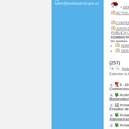
biblio@poderjudicial.gub.uy
>
DE
ACTOS 
CONTEN
JUNTA 
PÚBLICA (
ADMINIST
Ver también:
ADM
DER
(257)
Refi
Extender la
6 - 2
Contencioso
Activ
Montevideo
Actua
Estudios de
Actua
Administrat
Actua