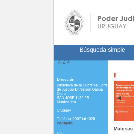
Búsqueda simple
A-
A
A+
Dirección
Biblioteca de la Suprema Corte
de Justicia Dr.Nelson García
Otero
SAN JOSE 1132 PB
Montevideo
Uruguay
Teléfono: 1907 int 4029
contacto
Materias
scj-