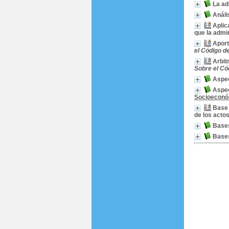
La ad
Análi
Aplic
que la admi
Aport
el Código d
Arbit
Sobre el Có
Aspec
Aspec
Socioeconóm
Base 
de los acto
Bases
Base