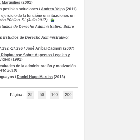
c Marguilies
(2001)
us posibles soluciones
/
Andrea Yelpo
(2011)
l ejercicio de la función» en situaciones en
ho Público, 51 (Julio 2017)
studios de Derecho Administrativo: Sobre
n Estudios de Derecho Administrativo:
7.292 -17.296
/
José Aníbal Cagnoni
(2007)
 Rioplatense Sobre Aspectos Legales y
video)
(1991)
acultades de la administración y motivación
gosto 2018)
ruguayos
/
Daniel Hugo Martins
(2013)
Página :
25
50
100
200