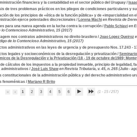
ministración financiera y la contabilidad en el sector público del Uruguay
/
Isaa
sis de tres problemas prácticos en los pliegos de condiciones particulares y s
ación de los principios de «ética de la función pública» y de «imparcialidad en e
nistración ejerce potestades discrecionales
/
Lorena Machi
en Revista de Derec
es para una nueva agenda en la lucha contra la corrupción
/
Pablo Schiavi
en E
e lo Contencioso Administrativo, 15 (2017)
ragem nos contratos administrativos no direito brasilero
/
Joao Lopez Queiroz
e
digo de lo Contencioso Administrativo, 15 (2017)
tos administrativos en las leyes de urgencia y de presupuesto Nos. 17.243 - 1
tos legales y socioeconómicos de la desregulación y privatización
/
Seminario
icos de la Desregulación y la Privatización (18 - 19 de octubre de1989; Monte
de cálculos de los impuestos a la propiedad inmueble, principio de legalidad, f
s administrativos
/
José Luis Shaw
en Revista Tributaria, v. 45, n. 265 (Julio - a
 constitucionales de la administración pública y del derecho administrativo u
s fenoménicas
/
Mariano R Brito
1
2
3
4
5
6
(1 - 15 / 257)