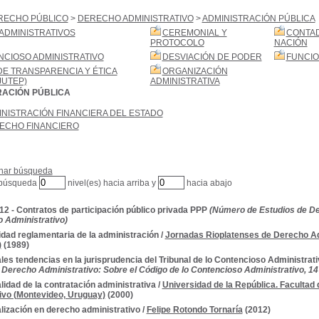
RECHO PÚBLICO
>
DERECHO ADMINISTRATIVO
>
ADMINISTRACIÓN PÚBLICA
ADMINISTRATIVOS
CEREMONIAL Y
CONTAD
PROTOCOLO
NACIÓN
CIOSO ADMINISTRATIVO
DESVIACIÓN DE PODER
FUNCIO
DE TRANSPARENCIA Y ÉTICA
ORGANIZACIÓN
JUTEP)
ADMINISTRATIVA
RACIÓN PÚBLICA
INISTRACIÓN FINANCIERA DEL ESTADO
ECHO FINANCIERO
nar búsqueda
 búsqueda
nivel(es) hacia arriba y
hacia abajo
012 - Contratos de participación público privada PPP
(Número de Estudios de Der
 Administrativo)
idad reglamentaria de la administración
/
Jornadas Rioplatenses de Derecho Admi
)
(1989)
les tendencias en la jurisprudencia del Tribunal de lo Contencioso Administrat
 Derecho Administrativo: Sobre el Código de lo Contencioso Administrativo, 14
lidad de la contratación administrativa
/
Universidad de la República. Facultad
ivo (Montevideo, Uruguay)
(2000)
lización en derecho administrativo
/
Felipe Rotondo Tornaría
(2012)