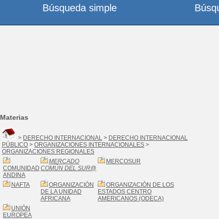
Búsqueda simple
Búsq
Materias
>
DERECHO INTERNACIONAL
>
DERECHO INTERNACIONAL
PÚBLICO
>
ORGANIZACIONES INTERNACIONALES
>
ORGANIZACIONES REGIONALES
MERCADO
MERCOSUR
COMUNIDAD
COMÚN DEL SUR
@
ANDINA
NAFTA
ORGANIZACIÓN
ORGANIZACIÓN DE LOS
DE LA UNIDAD
ESTADOS CENTRO
AFRICANA
AMERICANOS (ODECA)
UNIÓN
EUROPEA