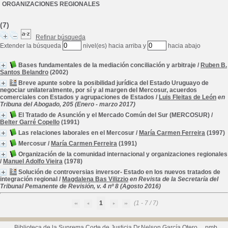
ORGANIZACIONES REGIONALES
(7)
Refinar búsqueda
Extender la búsqueda
nivel(es) hacia arriba y
hacia abajo
Bases fundamentales de la mediación conciliación y arbitraje
/
Ruben B.
Santos Belandro
(2002)
Breve apunte sobre la posibilidad jurídica del Estado Uruguayo de
negociar unilateralmente, por sí y al margen del Mercosur, acuerdos
comerciales con Estados y agrupaciones de Estados
/
Luis Fleitas de León
en
Tribuna del Abogado, 205 (Enero - marzo 2017)
El Tratado de Asunción y el Mercado Común del Sur (MERCOSUR)
/
Belter Garré Copello
(1991)
Las relaciones laborales en el Mercosur
/
María Carmen Ferreira
(1997)
Mercosur
/
María Carmen Ferreira
(1991)
Organización de la comunidad internacional y organizaciones regionales
/
Manuel Adolfo Vieira
(1978)
Solución de controversias inversor- Estado en los nuevos tratados de
integración regional
/
Magdalena Bas Vilizzio
en Revista de la Secretaría del
Tribunal Pemanente de Revisión, v. 4 nº 8 (Agosto 2016)
1
(1 - 7 / 7)
Biblioteca de la Suprema Corte de Justicia Dr.Nelson García Otero
pmb