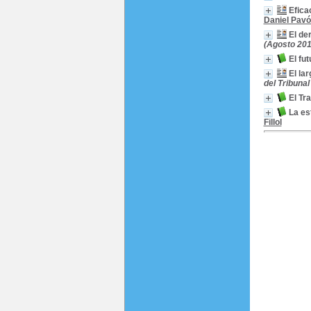
Efica
Daniel Pavón
El de
(Agosto 201
El fu
El la
del Tribunal
El Tr
La es
Fillol