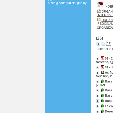
biblio@poderjudicial.gub.uy
>
DE
ORGAN
INTERNAC
ORGAN
REGIONAL
ORGANIZA
(25)
Extender la
01 - 
Derecho)
/
M
01 - 
As fr
Revisión, v.
Bases
(2002)
Bases
Bases
Bases
La co
Derec