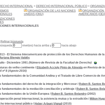
RECHO INTERNACIONAL
>
DERECHO INTERNACIONAL PÚBLICO
>
ORGANIZA
ISMOS
ORGANIZACIÓN DE LAS NACIONES
ORGANIZACIÓN 
IONALES
UNIDAS (ONU)
AMERICANOS (OEA
IZACIONES
ES
CIONES INTERNACIONALES
Refinar búsqueda
 búsqueda
nivel(es) hacia arriba y
hacia abajo
2013 - El Sistema Interamericano de protección de los Derechos Humanos de l
ariana Blengio Valdés
Julio - Diciembre 1991
(Número de Revista de la Facultad de Derecho)
aturas do velho continente
/
Elizabeth Accioly Pinto de Almeida
en Revista de l
 4 nº 8 (Agosto 2016)
 fundamentales de la Comunidad Andina y el Tratado de Libre Comercio de Am
 fundamentales del derecho de la integración y Mercosur
/
Ruben B. Santos B
 fundamentales de la mediación conciliación y arbitraje
/
Ruben B. Santos Bel
 fundamentales de la Unión Europea
/
Ruben B. Santos Belandro
(2002)
operación penal internacional, la asistencia mutua y la extradición
/
Milton Hugo
ho internacional público
/
Heber Arbuet-Vignali
(2010)