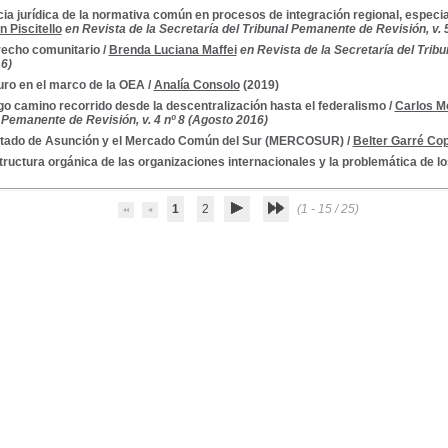
cia jurídica de la normativa común en procesos de integración regional, especi
 Piscitello
en Revista de la Secretaría del Tribunal Pemanente de Revisión, v. 
recho comunitario
/
Brenda Luciana Maffei
en Revista de la Secretaría del Tribu
6)
turo en el marco de la OEA
/
Analía Consolo
(2019)
rgo camino recorrido desde la descentralización hasta el federalismo
/
Carlos Mo
 Pemanente de Revisión, v. 4 nº 8 (Agosto 2016)
atado de Asunción y el Mercado Común del Sur (MERCOSUR)
/
Belter Garré Cop
tructura orgánica de las organizaciones internacionales y la problemática de l
1
2
(1 - 15 / 25)