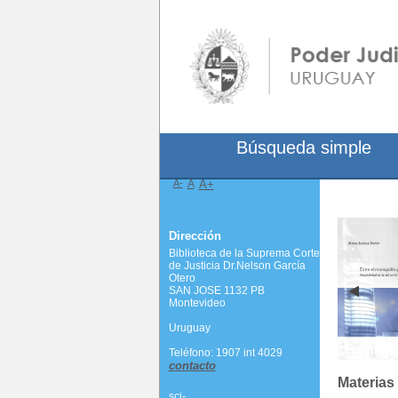
Búsqueda simple
A-
A
A+
Dirección
Biblioteca de la Suprema Corte
de Justicia Dr.Nelson García
Otero
SAN JOSE 1132 PB
Montevideo
Uruguay
Teléfono: 1907 int 4029
contacto
Materias
scj-