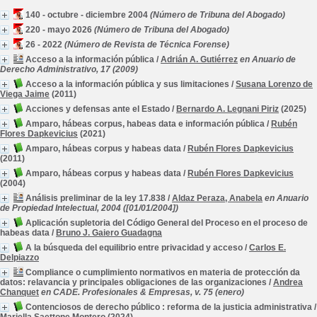
140 - octubre - diciembre 2004
(Número de Tribuna del Abogado)
220 - mayo 2026
(Número de Tribuna del Abogado)
26 - 2022
(Número de Revista de Técnica Forense)
Acceso a la información pública
/
Adrián A. Gutiérrez
en Anuario de
Derecho Administrativo, 17 (2009)
Acceso a la información pública y sus limitaciones
/
Susana Lorenzo de
Viega Jaime
(2011)
Acciones y defensas ante el Estado
/
Bernardo A. Legnani Piriz
(2025)
Amparo, hábeas corpus, habeas data e información pública
/
Rubén
Flores Dapkevicius
(2021)
Amparo, hábeas corpus y habeas data
/
Rubén Flores Dapkevicius
(2011)
Amparo, hábeas corpus y habeas data
/
Rubén Flores Dapkevicius
(2004)
Análisis preliminar de la ley 17.838
/
Aldaz Peraza, Anabela
en Anuario
de Propiedad Intelectual, 2004 ([01/01/2004])
Aplicación supletoria del Código General del Proceso en el proceso de
habeas data
/
Bruno J. Gaiero Guadagna
A la búsqueda del equilibrio entre privacidad y acceso
/
Carlos E.
Delpiazzo
Compliance o cumplimiento normativos en materia de protección da
datos: relavancia y principales obligaciones de las organizaciones
/
Andrea
Chanquet
en CADE. Profesionales & Empresas, v. 75 (enero)
Contenciosos de derecho público : reforma de la justicia administrativa
/