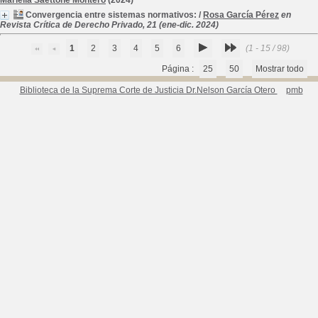
Mariella Saettone Montero
(2024)
Convergencia entre sistemas normativos:
/
Rosa García Pérez
en
Revista Crítica de Derecho Privado, 21 (ene-dic. 2024)
1
2
3
4
5
6
(1 - 15 / 98)
Página :
25
50
Mostrar todo
Biblioteca de la Suprema Corte de Justicia Dr.Nelson García Otero
pmb