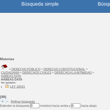
Búsqueda simple
Búsq
Materias
>
DERECHO PÚBLICO
>
DERECHO CONSTITUCIONAL
>
CIUDADANÍA
>
DERECHOS CIVILES
>
DERECHO A LA INTIMIDAD
>
HÁBEAS DATA
HÁBEAS DATA
Ver también:
LEY 18331
(98)
Refinar búsqueda
Extender la búsqueda
nivel(es) hacia arriba y
hacia abajo