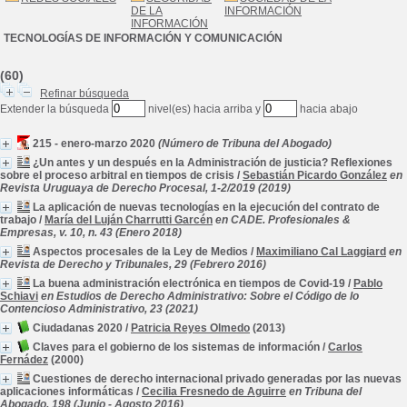
DE LA
INFORMACIÓN
INFORMACIÓN
TECNOLOGÍAS DE INFORMACIÓN Y COMUNICACIÓN
(60)
Refinar búsqueda
Extender la búsqueda
nivel(es) hacia arriba y
hacia abajo
215 - enero-marzo 2020
(Número de Tribuna del Abogado)
¿Un antes y un después en la Administración de justicia? Reflexiones
sobre el proceso arbitral en tiempos de crisis
/
Sebastián Picardo González
en
Revista Uruguaya de Derecho Procesal, 1-2/2019 (2019)
La aplicación de nuevas tecnologías en la ejecución del contrato de
trabajo
/
María del Luján Charrutti Garcén
en CADE. Profesionales &
Empresas, v. 10, n. 43 (Enero 2018)
Aspectos procesales de la Ley de Medios
/
Maximiliano Cal Laggiard
en
Revista de Derecho y Tribunales, 29 (Febrero 2016)
La buena administración electrónica en tiempos de Covid-19
/
Pablo
Schiavi
en Estudios de Derecho Administrativo: Sobre el Código de lo
Contencioso Administrativo, 23 (2021)
Ciudadanas 2020
/
Patricia Reyes Olmedo
(2013)
Claves para el gobierno de los sistemas de información
/
Carlos
Fernádez
(2000)
Cuestiones de derecho internacional privado generadas por las nuevas
aplicaciones informáticas
/
Cecilia Fresnedo de Aguirre
en Tribuna del
Abogado, 198 (Junio - Agosto 2016)