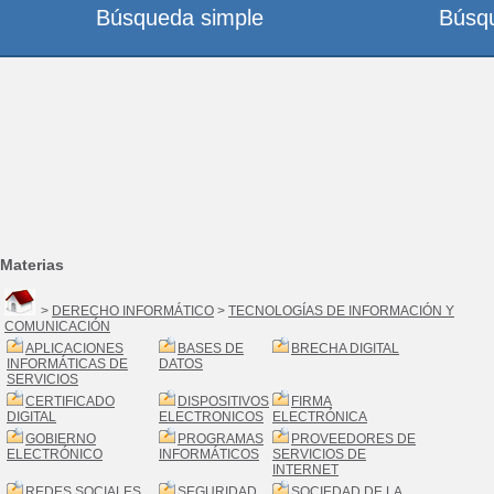
Búsqueda simple
Búsq
Materias
>
DERECHO INFORMÁTICO
>
TECNOLOGÍAS DE INFORMACIÓN Y
COMUNICACIÓN
APLICACIONES
BASES DE
BRECHA DIGITAL
INFORMÁTICAS DE
DATOS
SERVICIOS
CERTIFICADO
DISPOSITIVOS
FIRMA
DIGITAL
ELECTRONICOS
ELECTRÓNICA
GOBIERNO
PROGRAMAS
PROVEEDORES DE
ELECTRÓNICO
INFORMÁTICOS
SERVICIOS DE
INTERNET
REDES SOCIALES
SEGURIDAD
SOCIEDAD DE LA