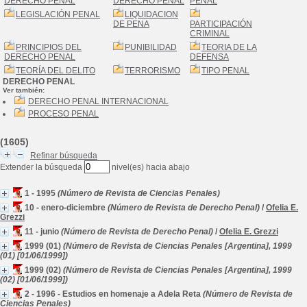
DERECHO PENAL
DERECHO PENAL
PENAL
LEGISLACIÓN PENAL
LIQUIDACION
DE PENA
PARTICIPACIÓN
CRIMINAL
PRINCIPIOS DEL
PUNIBILIDAD
TEORIA DE LA
DERECHO PENAL
DEFENSA
TEORÍA DEL DELITO
TERRORISMO
TIPO PENAL
DERECHO PENAL
Ver también:
DERECHO PENAL INTERNACIONAL
PROCESO PENAL
(1605)
Refinar búsqueda
Extender la búsqueda
nivel(es) hacia abajo
1 - 1995
(Número de Revista de Ciencias Penales)
10 - enero-diciembre
(Número de Revista de Derecho Penal)
/
Ofelia E.
Grezzi
11 - junio
(Número de Revista de Derecho Penal)
/
Ofelia E. Grezzi
1999 (01)
(Número de Revista de Ciencias Penales [Argentina], 1999
(01) [01/06/1999])
1999 (02)
(Número de Revista de Ciencias Penales [Argentina], 1999
(02) [01/06/1999])
2 - 1996 - Estudios en homenaje a Adela Reta
(Número de Revista de
Ciencias Penales)