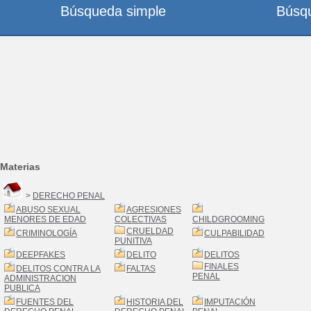
Búsqueda simple
Búsq
Materias
>
DERECHO PENAL
ABUSO SEXUAL
AGRESIONES
MENORES DE EDAD
COLECTIVAS
CHILDGROOMING
CRUELDAD
CRIMINOLOGÍA
CULPABILIDAD
PUNITIVA
DEEPFAKES
DELITO
DELITOS
FINALES
DELITOS CONTRA LA
FALTAS
PENAL
ADMINISTRACION
PUBLICA
FUENTES DEL
HISTORIA DEL
IMPUTACIÓN