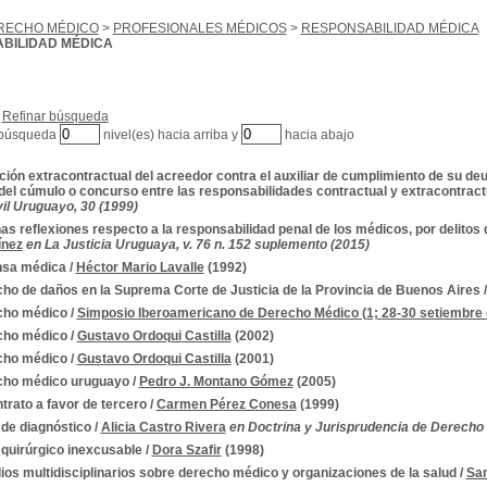
RECHO MÉDICO
>
PROFESIONALES MÉDICOS
>
RESPONSABILIDAD MÉDICA
BILIDAD MÉDICA
Refinar búsqueda
 búsqueda
nivel(es) hacia arriba y
hacia abajo
ción extracontractual del acreedor contra el auxiliar de cumplimiento de su deu
 del cúmulo o concurso entre las responsabilidades contractual y extracontract
il Uruguayo, 30 (1999)
as reflexiones respecto a la responsabilidad penal de los médicos, por delitos 
ínez
en La Justicia Uruguaya, v. 76 n. 152 suplemento (2015)
nsa médica
/
Héctor Mario Lavalle
(1992)
ho de daños en la Suprema Corte de Justicia de la Provincia de Buenos Aires
cho médico
/
Simposio Iberoamericano de Derecho Médico (1; 28-30 setiembre 
cho médico
/
Gustavo Ordoqui Castilla
(2002)
cho médico
/
Gustavo Ordoqui Castilla
(2001)
cho médico uruguayo
/
Pedro J. Montano Gómez
(2005)
ntrato a favor de tercero
/
Carmen Pérez Conesa
(1999)
 de diagnóstico
/
Alicia Castro Rivera
en Doctrina y Jurisprudencia de Derecho Civ
 quirúrgico inexcusable
/
Dora Szafir
(1998)
ios multidisciplinarios sobre derecho médico y organizaciones de la salud
/
San