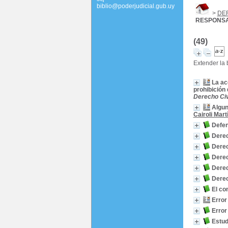
biblio@poderjudicial.gub.uy
>
DE
RESPONSA
(49)
Extender la
La ac
prohibición
Derecho Civ
Algun
Cairoli Mart
Defe
Derec
Dere
Dere
Dere
Dere
El co
Error
Error
Estud