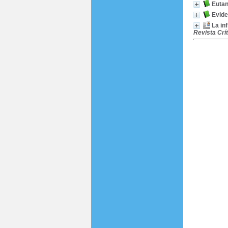
Eutan
Evide
La in
Revista Crí