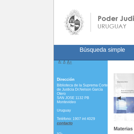
Búsqueda simple
A-
A
A+
Dirección
Biblioteca de la Suprema Corte
de Justicia Dr.Nelson García
Otero
SAN JOSE 1132 PB
Montevideo
Uruguay
Teléfono: 1907 int 4029
contacto
Materias
scj-