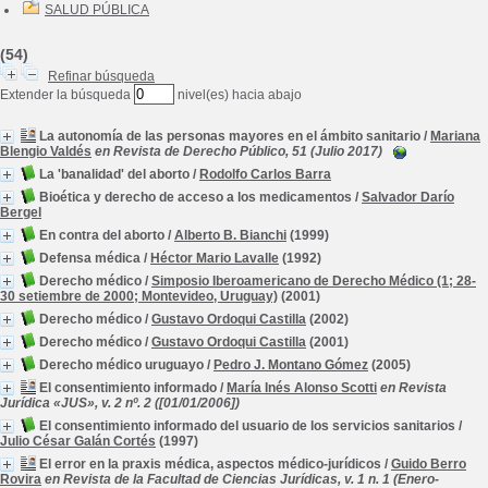
SALUD PÚBLICA
(54)
Refinar búsqueda
Extender la búsqueda
nivel(es) hacia abajo
La autonomía de las personas mayores en el ámbito sanitario
/
Mariana
Blengio Valdés
en Revista de Derecho Público, 51 (Julio 2017)
La 'banalidad' del aborto
/
Rodolfo Carlos Barra
Bioética y derecho de acceso a los medicamentos
/
Salvador Darío
Bergel
En contra del aborto
/
Alberto B. Bianchi
(1999)
Defensa médica
/
Héctor Mario Lavalle
(1992)
Derecho médico
/
Simposio Iberoamericano de Derecho Médico (1; 28-
30 setiembre de 2000; Montevideo, Uruguay)
(2001)
Derecho médico
/
Gustavo Ordoqui Castilla
(2002)
Derecho médico
/
Gustavo Ordoqui Castilla
(2001)
Derecho médico uruguayo
/
Pedro J. Montano Gómez
(2005)
El consentimiento informado
/
María Inés Alonso Scotti
en Revista
Jurídica «JUS», v. 2 nº. 2 ([01/01/2006])
El consentimiento informado del usuario de los servicios sanitarios
/
Julio César Galán Cortés
(1997)
El error en la praxis médica, aspectos médico-jurídicos
/
Guido Berro
Rovira
en Revista de la Facultad de Ciencias Jurídicas, v. 1 n. 1 (Enero-