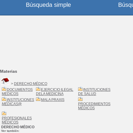
Búsqueda simple
Búsq
Materias
>
DERECHO MÉDICO
DOCUMENTOS
EJERCICIO ILEGAL
INSTITUCIONES
MÉDICOS
DELA MEDICINA
DE SALUD
INSTITUCIONES
MALA PRAXIS
MÉDICAS
@
PROCEDIMIENTOS
MÉDICOS
PROFESIONALES
MÉDICOS
DERECHO MÉDICO
Ver también: