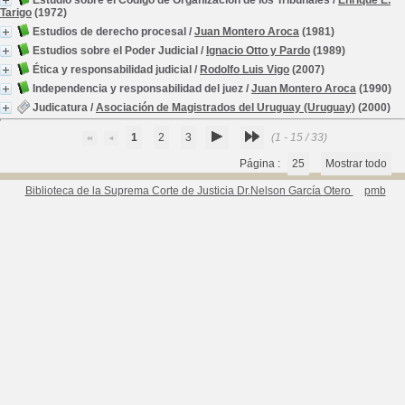
Estudio sobre el Código de Organización de los Tribunales
/
Enrique E.
Tarigo
(1972)
Estudios de derecho procesal
/
Juan Montero Aroca
(1981)
Estudios sobre el Poder Judicial
/
Ignacio Otto y Pardo
(1989)
Ética y responsabilidad judicial
/
Rodolfo Luis Vigo
(2007)
Independencia y responsabilidad del juez
/
Juan Montero Aroca
(1990)
Judicatura
/
Asociación de Magistrados del Uruguay (Uruguay)
(2000)
1
2
3
(1 - 15 / 33)
Página :
25
Mostrar todo
Biblioteca de la Suprema Corte de Justicia Dr.Nelson García Otero
pmb