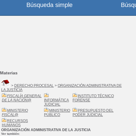
Búsqueda simple
Búsq
Materias
>
DERECHO PROCESAL
>
ORGANIZACIÓN ADMINISTRATIVA DE
LA JUSTICIA
FISCALÍA GENERAL
INSTITUTO TÉCNICO
DE LA NACIÓN
@
INFORMÁTICA
FORENSE
JUDICIAL
MINISTERIO
MINISTERIO
PRESUPUESTO DEL
FISCAL
@
PÚBLICO
PODER JUDICIAL
RECURSOS
HUMANOS
ORGANIZACIÓN ADMINISTRATIVA DE LA JUSTICIA
Ver también: