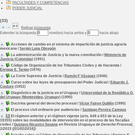
FACULTADES Y COMPETENCIAS
PODER JUDICIAL
(33)
Refinar búsqueda
Extender la búsqueda
nivel(es) hacia arriba y
hacia abajo
Acciones de cambio en el sistema de impartición de justicia agraria
mexicana
/
Sergio Luna Obregón
La administración de Justicia y la nueva constitución
/
Ministerio de
Justicia (Colombia)
(1991)
Código de Organización de los Tribunales Civiles y de Hacienda
/
Enrique E. Tarigo
(1976)
La Corte Suprema de Justicia
/
Ramón F Vásquez
(1946)
Curso sobre las leyes de presupuesto del Poder Judicial
/
Eduardo J.
Couture
(1952)
Diagnóstico de la justicia en el Uruguay
/
Universidad de la República O.
del Uruguay (Montevideo, Uruguay)
(1990)
Doctrina general del derecho procesal
/
Víctor Fairen Guillén
(1990)
El proceso civil ordinario por audiencias
/
Santiago Pereira Campos
El régimen anterior y el régimen vigente (arts. 649 a 653 de la Ley
19355) sobre las modalidades de intervención en el proceso de las fiscalías
civiles
/
Gustavo Nicastro Seoane
en Revista Uruguaya de Derecho Procesal,
1/2015 ([01/02/2016])