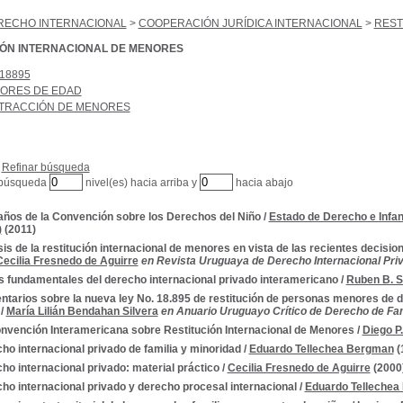
RECHO INTERNACIONAL
>
COOPERACIÓN JURÍDICA INTERNACIONAL
>
REST
IÓN INTERNACIONAL DE MENORES
18895
ORES DE EDAD
TRACCIÓN DE MENORES
Refinar búsqueda
 búsqueda
nivel(es) hacia arriba y
hacia abajo
años de la Convención sobre los Derechos del Niño
/
Estado de Derecho e Infan
)
(2011)
sis de la restitución internacional de menores en vista de las recientes decisio
Cecilia Fresnedo de Aguirre
en Revista Uruguaya de Derecho Internacional Priva
 fundamentales del derecho internacional privado interamericano
/
Ruben B. S
tarios sobre la nueva ley No. 18.895 de restitución de personas menores de d
/
María Lilián Bendahan Silvera
en Anuario Uruguayo Crítico de Derecho de Fam
nvención Interamericana sobre Restitución Internacional de Menores
/
Diego P
ho internacional privado de familia y minoridad
/
Eduardo Tellechea Bergman
(
ho internacional privado: material práctico
/
Cecilia Fresnedo de Aguirre
(2000
ho internacional privado y derecho procesal internacional
/
Eduardo Tellechea