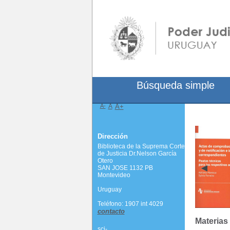
Búsqueda simple
A-
A
A+
Dirección
Biblioteca de la Suprema Corte
de Justicia Dr.Nelson García
Otero
SAN JOSE 1132 PB
Montevideo
Uruguay
Teléfono: 1907 int 4029
contacto
Materias
scj-