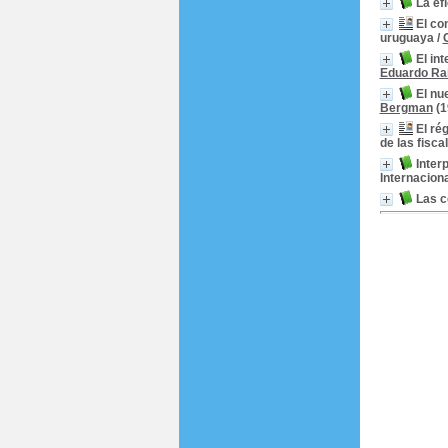
La ef
El co
uruguaya
/
El in
Eduardo Ra
El nu
Bergman
(1
El ré
de las fiscal
Inter
Internacion
Las c