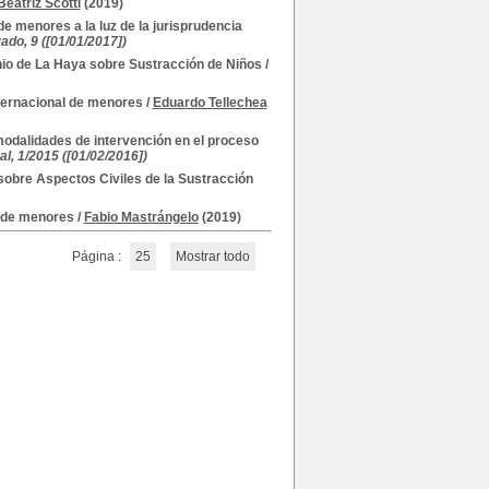
eatriz Scotti
(2019)
de menores a la luz de la jurisprudencia
do, 9 ([01/01/2017])
venio de La Haya sobre Sustracción de Niños
/
nternacional de menores
/
Eduardo Tellechea
 modalidades de intervención en el proceso
, 1/2015 ([01/02/2016])
a sobre Aspectos Civiles de la Sustracción
l de menores
/
Fabio Mastrángelo
(2019)
Página :
25
Mostrar todo