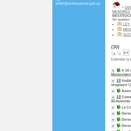
biblio@poderjudicial.gub.uy
>
DE
MENORES
RESTITUC
Ver también:
LEY 
MEN
SUS
(30)
Extender la
A 20 
Montevideo
Análi
uruguayo
/
Bases
Comen
ilícitamente
La Co
Derec
Derec
Derec