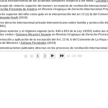
icacia extraterritorial de los acuerdos familiares respecto a los niños
/
Luciana B
ncepto de «interés superior del menor» en materia de restitución internacional 
Cecilia Fresnedo de Aguirre
en Revista Uruguaya de Derecho Internacional Priva
terés superior del niño como guía en la interpretación del art 13 (1) b) del Con
imundo Hooft
(2019)
evo derecho internacional privado interamericano sobre familia y protección i
991)
gimen anterior y el régimen vigente (arts. 649 a 653 de la Ley 19355) sobre las
ías civiles
/
Gustavo Nicastro Seoane
en Revista Uruguaya de Derecho Procesal
pretación y aplicación de la excepción del Art. 13 lit. b del Convenio de La Hay
al de Menores
/
Adriana Fernández
(2019)
omunicaciones judiciales directas en los procesos de restitución internaciona
1
2
(1 - 15 / 30)