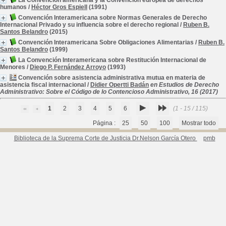
La Convención americana y la Convención europea de derechos
humanos
/
Héctor Gros Espiell
(1991)
Convención Interamericana sobre Normas Generales de Derecho
Internacional Privado y su influencia sobre el derecho regional
/
Ruben B.
Santos Belandro
(2015)
Convención Interamericana Sobre Obligaciones Alimentarias
/
Ruben B.
Santos Belandro
(1999)
La Convención Interamericana sobre Restitución Internacional de
Menores
/
Diego P. Fernández Arroyo
(1993)
Convención sobre asistencia administrativa mutua en materia de
asistencia fiscal internacional
/
Didier Opertti Badán
en Estudios de Derecho
Administrativo: Sobre el Código de lo Contencioso Administrativo, 16 (2017)
1
2
3
4
5
6
(1 - 15 / 115)
Página :
25
50
100
Mostrar todo
Biblioteca de la Suprema Corte de Justicia Dr.Nelson García Otero
pmb