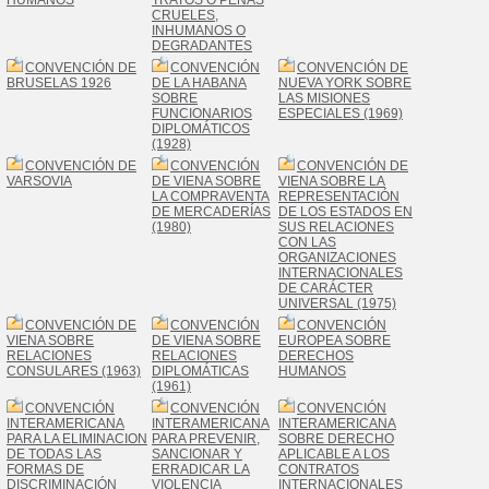
HUMANOS
TRATOS O PENAS
CRUELES,
INHUMANOS O
DEGRADANTES
CONVENCIÓN DE
CONVENCIÓN
CONVENCIÓN DE
BRUSELAS 1926
DE LA HABANA
NUEVA YORK SOBRE
SOBRE
LAS MISIONES
FUNCIONARIOS
ESPECIALES (1969)
DIPLOMÁTICOS
(1928)
CONVENCIÓN DE
CONVENCIÓN
CONVENCIÓN DE
VARSOVIA
DE VIENA SOBRE
VIENA SOBRE LA
LA COMPRAVENTA
REPRESENTACIÓN
DE MERCADERÍAS
DE LOS ESTADOS EN
(1980)
SUS RELACIONES
CON LAS
ORGANIZACIONES
INTERNACIONALES
DE CARÁCTER
UNIVERSAL (1975)
CONVENCIÓN DE
CONVENCIÓN
CONVENCIÓN
VIENA SOBRE
DE VIENA SOBRE
EUROPEA SOBRE
RELACIONES
RELACIONES
DERECHOS
CONSULARES (1963)
DIPLOMÁTICAS
HUMANOS
(1961)
CONVENCIÓN
CONVENCIÓN
CONVENCIÓN
INTERAMERICANA
INTERAMERICANA
INTERAMERICANA
PARA LA ELIMINACION
PARA PREVENIR,
SOBRE DERECHO
DE TODAS LAS
SANCIONAR Y
APLICABLE A LOS
FORMAS DE
ERRADICAR LA
CONTRATOS
DISCRIMINACIÓN
VIOLENCIA
INTERNACIONALES