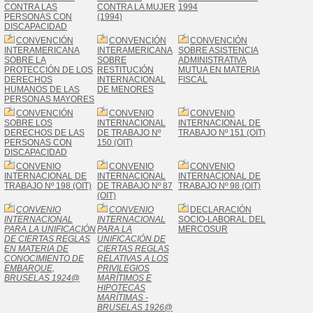
CONTRA LAS
CONTRA LA MUJER
1994
PERSONAS CON
(1994)
DISCAPACIDAD
CONVENCIÓN
CONVENCIÓN
CONVENCIÓN
INTERAMERICANA
INTERAMERICANA
SOBRE ASISTENCIA
SOBRE LA
SOBRE
ADMINISTRATIVA
PROTECCIÓN DE LOS
RESTITUCIÓN
MUTUA EN MATERIA
DERECHOS
INTERNACIONAL
FISCAL
HUMANOS DE LAS
DE MENORES
PERSONAS MAYORES
CONVENCIÓN
CONVENIO
CONVENIO
SOBRE LOS
INTERNACIONAL
INTERNACIONAL DE
DERECHOS DE LAS
DE TRABAJO Nº
TRABAJO Nº 151 (OIT)
PERSONAS CON
150 (OIT)
DISCAPACIDAD
CONVENIO
CONVENIO
CONVENIO
INTERNACIONAL DE
INTERNACIONAL
INTERNACIONAL DE
TRABAJO Nº 198 (OIT)
DE TRABAJO Nº 87
TRABAJO Nº 98 (OIT)
(OIT)
CONVENIO
CONVENIO
DECLARACIÓN
INTERNACIONAL
INTERNACIONAL
SOCIO-LABORAL DEL
PARA LA UNIFICACIÓN
PARA LA
MERCOSUR
DE CIERTAS REGLAS
UNIFICACIÓN DE
EN MATERIA DE
CIERTAS REGLAS
CONOCIMIENTO DE
RELATIVAS A LOS
EMBARQUE,
PRIVILEGIOS
BRUSELAS 1924
@
MARÍTIMOS E
HIPOTECAS
MARÍTIMAS -
BRUSELAS 1926
@