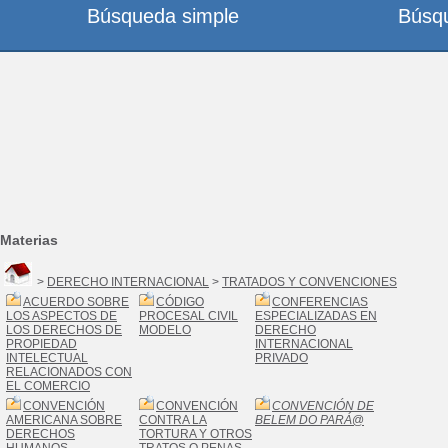
Búsqueda simple
Búsq
Materias
>
DERECHO INTERNACIONAL
>
TRATADOS Y CONVENCIONES
ACUERDO SOBRE
CÓDIGO
CONFERENCIAS
LOS ASPECTOS DE
PROCESAL CIVIL
ESPECIALIZADAS EN
LOS DERECHOS DE
MODELO
DERECHO
PROPIEDAD
INTERNACIONAL
INTELECTUAL
PRIVADO
RELACIONADOS CON
EL COMERCIO
CONVENCIÓN
CONVENCIÓN
CONVENCIÓN DE
AMERICANA SOBRE
CONTRA LA
BELEM DO PARÁ
@
DERECHOS
TORTURA Y OTROS