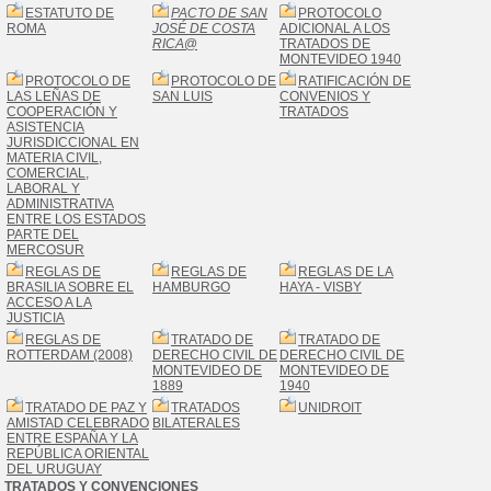
ESTATUTO DE
PACTO DE SAN
PROTOCOLO
ROMA
JOSÉ DE COSTA
ADICIONAL A LOS
RICA
@
TRATADOS DE
MONTEVIDEO 1940
PROTOCOLO DE
PROTOCOLO DE
RATIFICACIÓN DE
LAS LEÑAS DE
SAN LUIS
CONVENIOS Y
COOPERACIÓN Y
TRATADOS
ASISTENCIA
JURISDICCIONAL EN
MATERIA CIVIL,
COMERCIAL,
LABORAL Y
ADMINISTRATIVA
ENTRE LOS ESTADOS
PARTE DEL
MERCOSUR
REGLAS DE
REGLAS DE
REGLAS DE LA
BRASILIA SOBRE EL
HAMBURGO
HAYA - VISBY
ACCESO A LA
JUSTICIA
REGLAS DE
TRATADO DE
TRATADO DE
ROTTERDAM (2008)
DERECHO CIVIL DE
DERECHO CIVIL DE
MONTEVIDEO DE
MONTEVIDEO DE
1889
1940
TRATADO DE PAZ Y
TRATADOS
UNIDROIT
AMISTAD CELEBRADO
BILATERALES
ENTRE ESPAÑA Y LA
REPÚBLICA ORIENTAL
DEL URUGUAY
TRATADOS Y CONVENCIONES