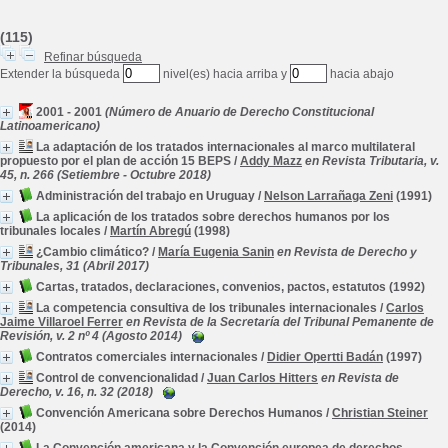
(115)
Refinar búsqueda
Extender la búsqueda
nivel(es) hacia arriba y
hacia abajo
2001 - 2001
(Número de Anuario de Derecho Constitucional
Latinoamericano)
La adaptación de los tratados internacionales al marco multilateral
propuesto por el plan de acción 15 BEPS
/
Addy Mazz
en Revista Tributaria, v.
45, n. 266 (Setiembre - Octubre 2018)
Administración del trabajo en Uruguay
/
Nelson Larrañaga Zeni
(1991)
La aplicación de los tratados sobre derechos humanos por los
tribunales locales
/
Martín Abregú
(1998)
¿Cambio climático?
/
María Eugenia Sanin
en Revista de Derecho y
Tribunales, 31 (Abril 2017)
Cartas, tratados, declaraciones, convenios, pactos, estatutos
(1992)
La competencia consultiva de los tribunales internacionales
/
Carlos
Jaime Villaroel Ferrer
en Revista de la Secretaría del Tribunal Pemanente de
Revisión, v. 2 nº 4 (Agosto 2014)
Contratos comerciales internacionales
/
Didier Opertti Badán
(1997)
Control de convencionalidad
/
Juan Carlos Hitters
en Revista de
Derecho, v. 16, n. 32 (2018)
Convención Americana sobre Derechos Humanos
/
Christian Steiner
(2014)