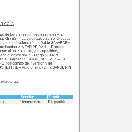
GRÍCOLA
ad de los bienes inmuebles rurales y la
EZ REYES. -- La colonización en el Uruguay
Desalojo del colono / Juan Pablo SAAVEDRA
René Lamber ALVEAR PEIRAN. -- El deber
rme al objeto social, y la capacidad,
raño al objeto social / Diego MELIAN. --
biental / Fernando CAMADINI LOPEZ. -- La
El fideicomiso de inversión y de
SCHETTINI. -- Agroturismo / Dina SAPOLINKI
splay&id=944
Sección
Estado
pal
Hemeroteca
Disponible