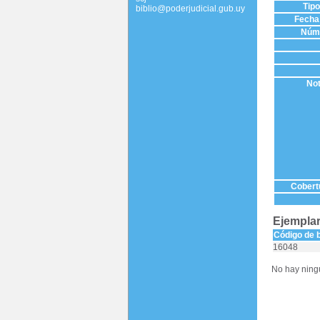
Tip
biblio@poderjudicial.gub.uy
Fecha 
Núme
Not
Cobertu
Ejemplar
Código de 
16048
No hay ningú