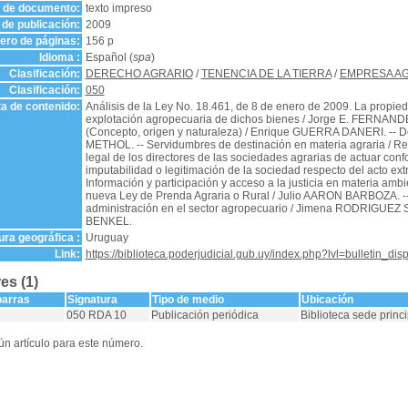
o de documento:
texto impreso
de publicación:
2009
ro de páginas:
156 p
Idioma :
Español (
spa
)
Clasificación:
DERECHO AGRARIO
/
TENENCIA DE LA TIERRA
/
EMPRESA A
Clasificación:
050
a de contenido:
Análisis de la Ley No. 18.461, de 8 de enero de 2009. La propied
explotación agropecuaria de dichos bienes / Jorge E. FERNAND
(Concepto, origen y naturaleza) / Enrique GUERRA DANERI. -- 
METHOL. -- Servidumbres de destinación en materia agraria / 
legal de los directores de las sociedades agrarias de actuar confo
imputabilidad o legitimación de la sociedad respecto del acto ext
Información y participación y acceso a la justicia en materia am
nueva Ley de Prenda Agraria o Rural / Julio AARON BARBOZA. -- 
administración en el sector agropecuario / Jimena RODRIGUEZ 
BENKEL.
ra geográfica :
Uruguay
Link:
https://biblioteca.poderjudicial.gub.uy/index.php?lvl=bulletin_di
es (1)
barras
Signatura
Tipo de medio
Ubicación
050 RDA 10
Publicación periódica
Biblioteca sede princi
n artículo para este número.