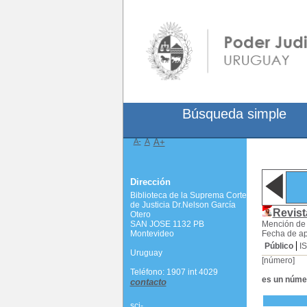
Búsqueda simple
A-
A
A+
Dirección
Biblioteca de la Suprema Corte
de Justicia Dr.Nelson García
Revist
Otero
SAN JOSE 1132 PB
Mención de
Montevideo
Fecha de ap
Público
I
Uruguay
[número]
Teléfono: 1907 int 4029
es un núme
contacto
scj-