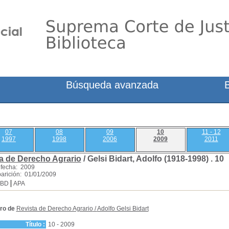
Búsqueda avanzada
07
08
09
10
11 - 12
1997
1998
2006
2009
2011
a de Derecho Agrario
/ Gelsi Bidart, Adolfo (1918-1998) .
10
 fecha: 2009
arición: 01/01/2009
SBD
APA
ro de
Revista de Derecho Agrario
/
Adolfo Gelsi Bidart
Título :
10 - 2009